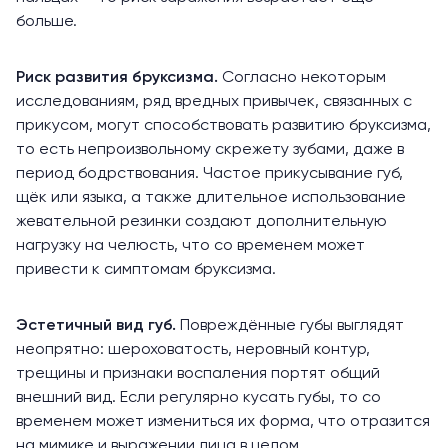
больше.
Риск развития бруксизма.
Согласно некоторым
исследованиям
, ряд вредных привычек, связанных с
прикусом, могут способствовать развитию бруксизма,
то есть непроизвольному скрежету зубами, даже в
период бодрствования. Частое прикусывание губ,
щёк или языка, а также длительное использование
жевательной резинки создают дополнительную
нагрузку на челюсть, что со временем может
привести к симптомам бруксизма.
Эстетичный вид губ.
Повреждённые губы выглядят
неопрятно: шероховатость, неровный контур,
трещины и признаки воспаления портят общий
внешний вид. Если регулярно кусать губы, то со
временем может измениться их форма, что отразится
на мимике и выражении лица в целом.