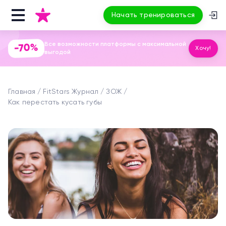
Начать тренироваться
Все возможности платформы с максимальной
-70%
Хочу!
выгодой
Главная
FitStars Журнал
ЗОЖ
Как перестать кусать губы