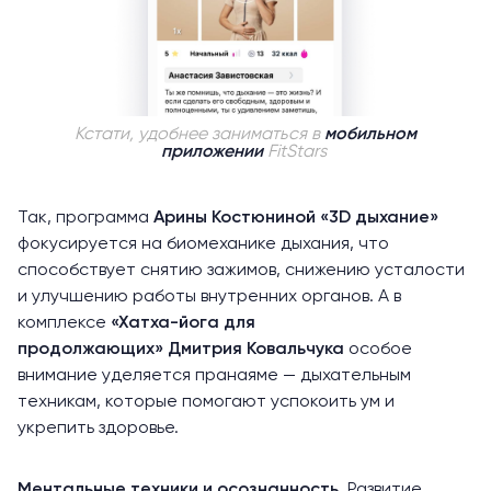
Кстати, удобнее заниматься в
мобильном
приложении
FitStars
Так, программа
Арины Костюниной
«3D дыхание»
фокусируется на биомеханике дыхания, что
способствует снятию зажимов, снижению усталости
и улучшению работы внутренних органов. А в
комплексе
«Хатха-йога для
продолжающих»
Дмитрия Ковальчука
особое
внимание уделяется пранаяме — дыхательным
техникам, которые помогают успокоить ум и
укрепить здоровье.
Ментальные техники и осознанность.
Развитие