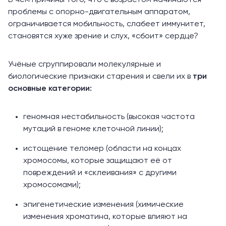
В чём причины того, что с возрастом начинаются
проблемы с опорно-двигательным аппаратом,
ограничивается мобильность, слабеет иммунитет,
становятся хуже зрение и слух, «сбоит» сердце?
Учёные сгруппировали молекулярные и
биологические признаки старения и свели их в
три
основные категории:
геномная нестабильность (высокая частота
мутаций в геноме клеточной линии);
истощение теломер (области на концах
хромосомы, которые защищают её от
повреждений и «склеивания» с другими
хромосомами);
эпигенетические изменения (химические
изменения хроматина, которые влияют на