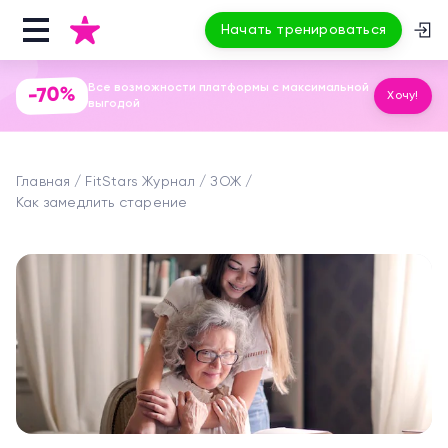
Начать тренироваться
Все возможности платформы с максимальной
-70%
Хочу!
выгодой
Главная
FitStars Журнал
ЗОЖ
Как замедлить старение