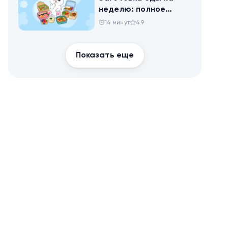
неделю: полное
руководство для
14 минут
4.9
здоровья и
похудения
Показать еще