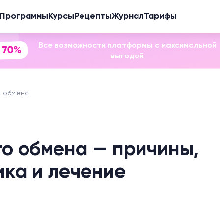
Программы
Курсы
Рецепты
Журнал
Тарифы
Все возможности платформы с максимальной
 70%
выгодой
о обмена
о обмена — причины,
ика и лечение