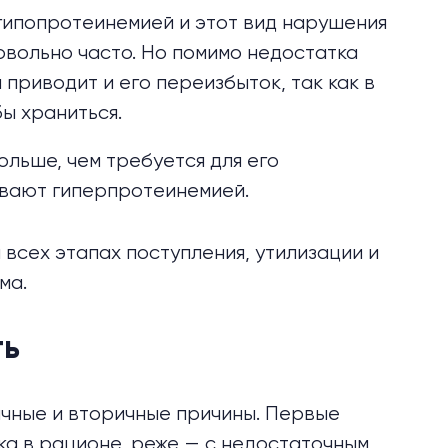
гипопротеинемией и этот вид нарушения
овольно часто. Но помимо недостатка
приводит и его переизбыток, так как в
бы храниться.
ольше, чем требуется для его
ывают гиперпротеинемией.
всех этапах поступления, утилизации и
ма.
ть
ичные и вторичные причины. Первые
ка в рационе, реже — с недостаточным