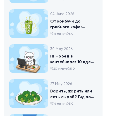
помогает похудеть
04 June 2026
От комбучи до
грибного кофе:
разбираемся в
15 минут
5.0
популярных
ЗОЖных-напитках
30 May 2026
ПП—обед в
контейнере: 10 идей
для офисников,
20 минут
5.0
которые следят за
питанием
27 May 2026
Варить, жарить или
есть сырой? Гид по
брокколи
16 минут
5.0