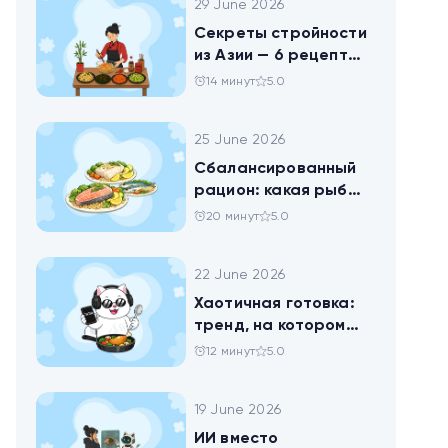
29 June 2026
Секреты стройности
из Азии — 6 рецептов
китайских салатов
14 минут
5.0
25 June 2026
Сбалансированный
рацион: какая рыба
самая полезная
20 минут
5.0
22 June 2026
Хаотичная готовка:
тренд, на котором
похудел весь ТикТок
12 минут
5.0
19 June 2026
ИИ вместо