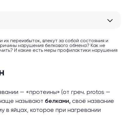
 их переизбыток, влекут за собой состояния и
причины нарушения белкового обмена? Как не
ечить? И какие есть меры профилактики нарушения
н
вании — «протеины» (от греч. protos —
ы чаще называют
своё название
белками,
у в яйцах, которое при нагревании