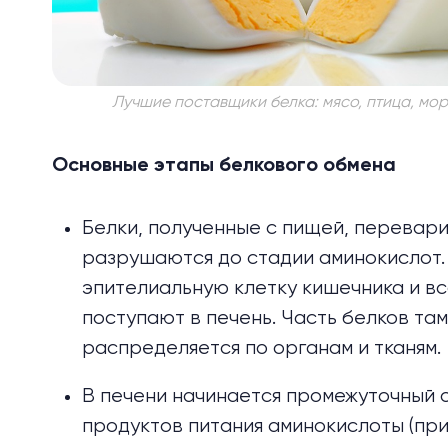
Лучшие поставщики белка: мясо, птица, морс
Основные этапы белкового обмена
Белки, полученные с пищей, перевар
разрушаются до стадии аминокислот
эпителиальную клетку кишеч­ника и в
поступают в печень. Часть белков там
распределяется по органам и тканям.
В печени начинается промежуточный о
продуктов питания аминокислоты (пр