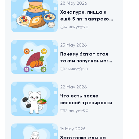
28 May 2026
Хачапури, пицца и
ещё 5 пп–завтраков,
чтобы набрать
14 минут
5.0
норму белка
25 May 2026
Почему батат стал
таким популярным:
всё о пользе
17 минут
5.0
сладкого картофеля
22 May 2026
Что есть после
силовой тренировки
12 минут
5.0
16 May 2026
Заготовка еды на