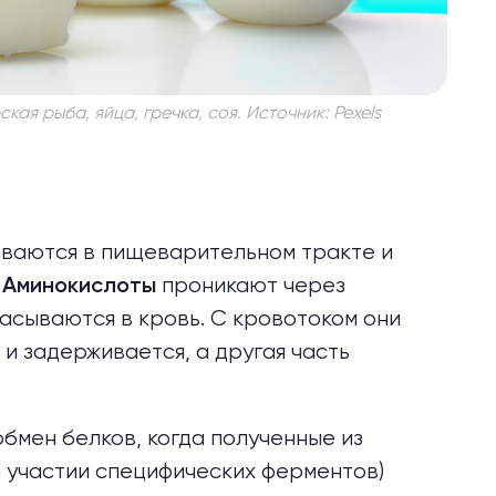
кая рыба, яйца, гречка, соя. Источник: Pexels
иваются в пищеварительном тракте и
.
проникают через
Аминокислоты
сасываются в кровь. С кровотоком они
 и задерживается, а другая часть
бмен белков, когда полученные из
и участии специфических ферментов)