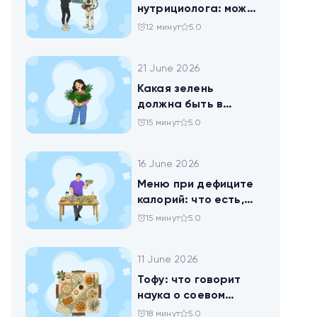
нутрициолога: можно
ли доверить
12 минут
5.0
нейросети анализ
своего рациона
21 June 2026
Какая зелень
должна быть в
тарелке
15 минут
5.0
16 June 2026
Меню при дефиците
калорий: что есть,
чтобы худеть
15 минут
5.0
11 June 2026
Тофу: что говорит
наука о соевом
твороге, который
18 минут
5.0