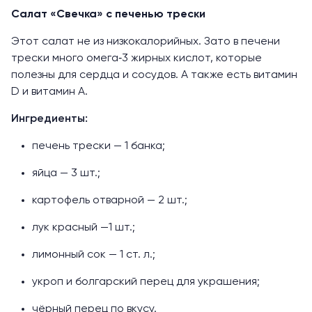
Салат «Свечка» с печенью трески
Этот салат не из низкокалорийных. Зато в печени
трески много омега‑3 жирных кислот, которые
полезны для сердца и сосудов. А также есть витамин
D и витамин A.
Ингредиенты:
печень трески — 1 банка;
яйца — 3 шт.;
картофель отварной — 2 шт.;
лук красный —1 шт.;
лимонный сок — 1 ст. л.;
укроп и болгарский перец для украшения;
чёрный перец по вкусу.