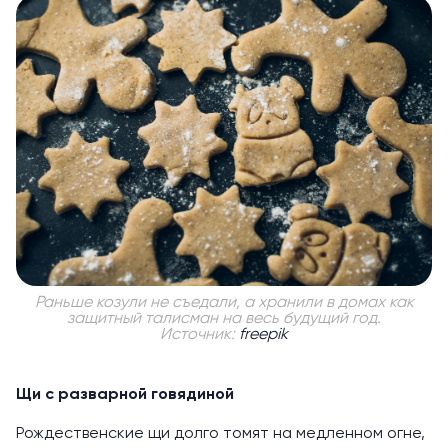
Раньше козули не съедали, а хранили в домах как
защитный талисман на весь будущий год.
Источник:
freepik
Щи с разварной говядиной
Рождественские щи долго томят на медленном огне,