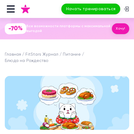
Начать тренироваться
Все возможности платформы с максимальной
-70%
Хочу!
выгодой
Главная
FitStars Журнал
Питание
Блюда на Рождество