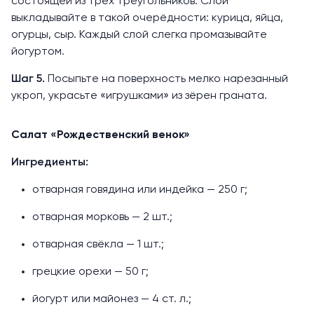
состоящей из трёх треугольников. Слои
выкладывайте в такой очерёдности: курица, яйца,
огурцы, сыр. Каждый слой слегка промазывайте
йогуртом.
Шаг 5.
Посыпьте на поверхность мелко нарезанный
укроп, украсьте «игрушками» из зёрен граната.
Салат «Рождественский венок»
Ингредиенты:
отварная говядина или индейка — 250 г;
отварная морковь — 2 шт.;
отварная свёкла — 1 шт.;
грецкие орехи — 50 г;
йогурт или майонез — 4 ст. л.;