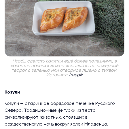
Чтобы сделать калитки ещё более полезными, в
качестве начинки можно использовать нежирный
творог с зеленью или отварное пшено с тыквой.
Источник:
freepik
Козули
Козули — старинное обрядовое печенье Русского
Севера. Традиционные фигурки из теста
символизируют животных, стоявших в
рождественскую ночь вокруг яслей Младенца.