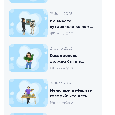
19 June 2026
ИИ вместо
нутрициолога: можно
ли доверить
12 минут
5.0
нейросети анализ
своего рациона
21 June 2026
Какая зелень
должна быть в
тарелке
15 минут
5.0
16 June 2026
Меню при дефиците
калорий: что есть,
чтобы худеть
15 минут
5.0