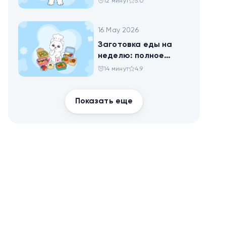
12 минут
5.0
16 May 2026
Заготовка еды на
неделю: полное
руководство для
14 минут
4.9
здоровья и
похудения
Показать еще