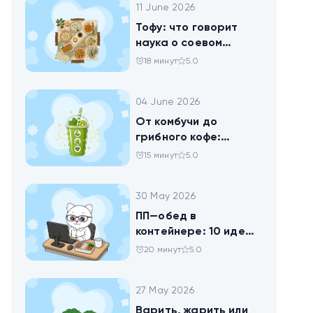
11 June 2026
Тофу: что говорит
наука о соевом
твороге, который
18 минут
5.0
помогает похудеть
04 June 2026
От комбучи до
грибного кофе:
разбираемся в
15 минут
5.0
популярных
ЗОЖных-напитках
30 May 2026
ПП—обед в
контейнере: 10 идей
для офисников,
20 минут
5.0
которые следят за
питанием
27 May 2026
Варить, жарить или