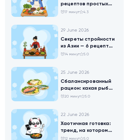
рецептов простых
блюд для будней и
17 минут
4.3
праздника
29 June 2026
Секреты стройности
из Азии — 6 рецептов
китайских салатов
14 минут
5.0
25 June 2026
Сбалансированный
рацион: какая рыба
самая полезная
20 минут
5.0
22 June 2026
Хаотичная готовка:
тренд, на котором
похудел весь ТикТок
12 минут
5.0