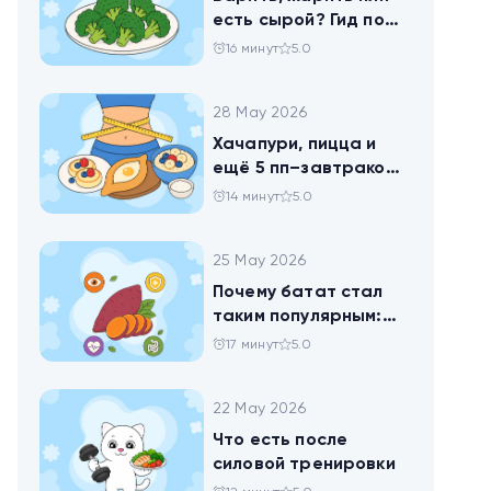
есть сырой? Гид по
брокколи
16 минут
5.0
28 May 2026
Хачапури, пицца и
ещё 5 пп–завтраков,
чтобы набрать
14 минут
5.0
норму белка
25 May 2026
Почему батат стал
таким популярным:
всё о пользе
17 минут
5.0
сладкого картофеля
22 May 2026
Что есть после
силовой тренировки