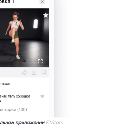
льном приложении
FitStars