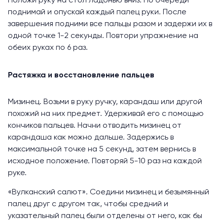
Положи руку на стол ладонью вниз. По очереди
поднимай и опускай каждый палец руки. После
завершения подними все пальцы разом и задержи их в
одной точке 1-2 секунды. Повтори упражнение на
обеих руках по 6 раз.
Растяжка и восстановление пальцев
Мизинец. Возьми в руку ручку, карандаш или другой
похожий на них предмет. Удерживай его с помощью
кончиков пальцев. Начни отводить мизинец от
карандаша как можно дальше. Задержись в
максимальной точке на 5 секунд, затем вернись в
исходное положение. Повторяй 5-10 раз на каждой
руке.
«Вулканский салют». Соедини мизинец и безымянный
палец друг с другом так, чтобы средний и
указательный палец были отделены от него, как бы