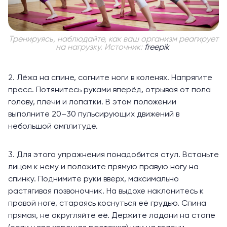
Тренируясь, наблюдайте, как ваш организм реагирует
на нагрузку. Источник:
freepik
2. Лёжа на спине, согните ноги в коленях. Напрягите
пресс. Потянитесь руками вперёд, отрывая от пола
голову, плечи и лопатки. В этом положении
выполните 20–30 пульсирующих движений в
небольшой амплитуде.
3. Для этого упражнения понадобится стул. Встаньте
лицом к нему и положите прямую правую ногу на
спинку. Поднимите руки вверх, максимально
растягивая позвоночник. На выдохе наклонитесь к
правой ноге, стараясь коснуться её грудью. Спина
прямая, не округляйте её. Держите ладони на стопе