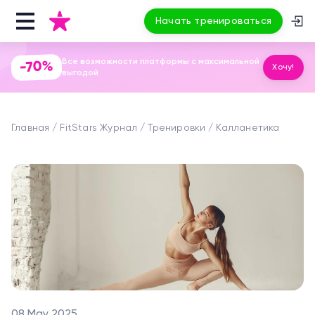
Начать тренироваться
Все возможности платформы с максимальной
-70%
Хочу!
выгодой
Главная
FitStars Журнал
Тренировки
Калланетика
08 May 2025