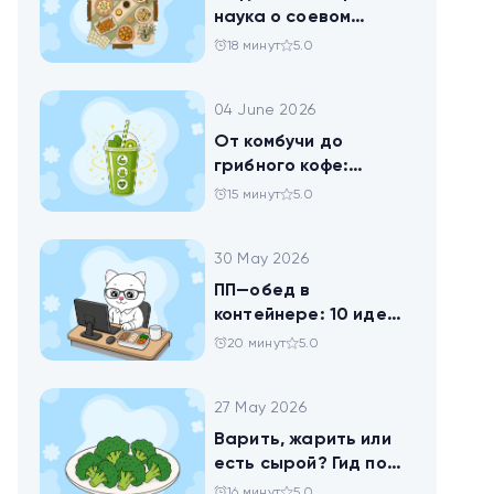
наука о соевом
твороге, который
18 минут
5.0
помогает похудеть
04 June 2026
От комбучи до
грибного кофе:
разбираемся в
15 минут
5.0
популярных
ЗОЖных-напитках
30 May 2026
ПП—обед в
контейнере: 10 идей
для офисников,
20 минут
5.0
которые следят за
питанием
27 May 2026
Варить, жарить или
есть сырой? Гид по
брокколи
16 минут
5.0