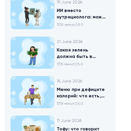
19 June 2026
ИИ вместо
нутрициолога: можно
ли доверить
12 минут
5.0
нейросети анализ
своего рациона
21 June 2026
Какая зелень
должна быть в
тарелке
15 минут
5.0
16 June 2026
Меню при дефиците
калорий: что есть,
чтобы худеть
15 минут
5.0
11 June 2026
Тофу: что говорит