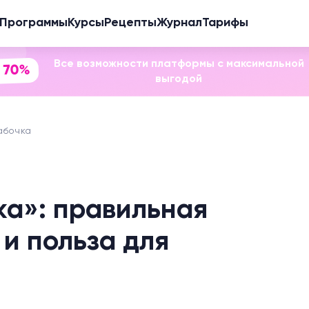
Программы
Курсы
Рецепты
Журнал
Тарифы
Все возможности платформы с максимальной
 70%
выгодой
абочка
а»: правильная
и польза для