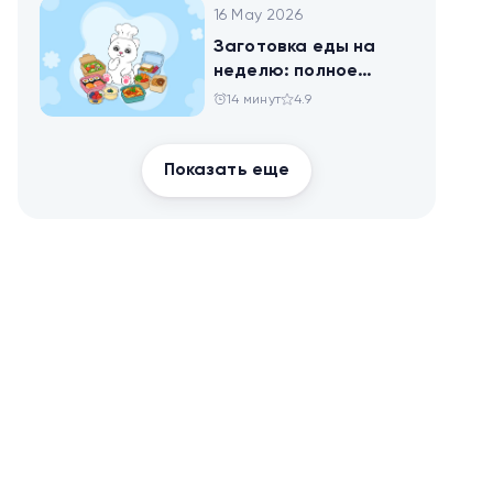
16 May 2026
Заготовка еды на
неделю: полное
руководство для
14 минут
4.9
здоровья и
похудения
Показать еще