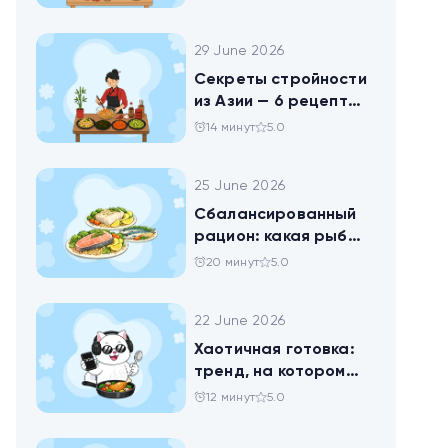
праздника
29 June 2026
Секреты стройности
из Азии — 6 рецептов
китайских салатов
14 минут
5.0
25 June 2026
Сбалансированный
рацион: какая рыба
самая полезная
20 минут
5.0
22 June 2026
Хаотичная готовка:
тренд, на котором
похудел весь ТикТок
12 минут
5.0