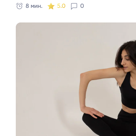
8 мин.
5.0
0