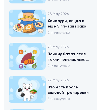
28 May 2026
Хачапури, пицца и
ещё 5 пп–завтраков,
чтобы набрать
14 минут
5.0
норму белка
25 May 2026
Почему батат стал
таким популярным:
всё о пользе
17 минут
5.0
сладкого картофеля
22 May 2026
Что есть после
силовой тренировки
12 минут
5.0