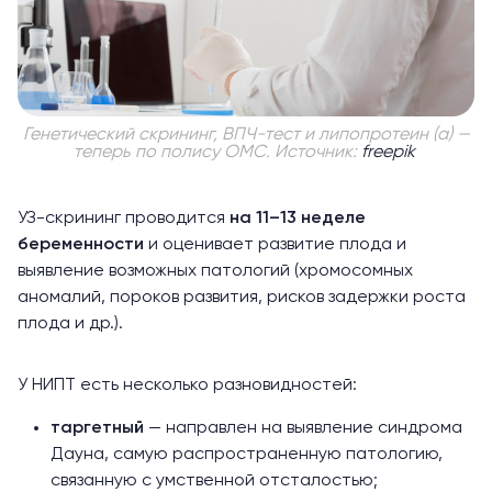
Генетический скрининг, ВПЧ-тест и липопротеин (а) —
теперь по полису ОМС. Источник:
freepik
УЗ-скрининг проводится
на 11–13 неделе
беременности
и оценивает развитие плода и
выявление возможных патологий (хромосомных
аномалий, пороков развития, рисков задержки роста
плода и др.).
У НИПТ есть несколько разновидностей:
таргетный
— направлен на выявление синдрома
Дауна, самую распространенную патологию,
связанную с умственной отсталостью;