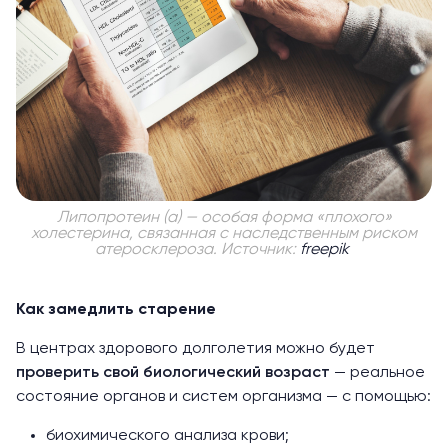
Липопротеин (а) — особая форма «плохого»
холестерина, связанная с наследственным риском
атеросклероза. Источник:
freepik
Как замедлить старение
В центрах здорового долголетия можно будет
проверить свой биологический возраст
— реальное
состояние органов и систем организма — с помощью:
биохимического анализа крови;