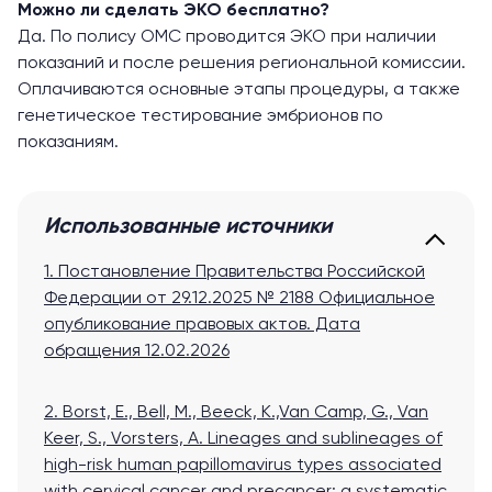
Можно ли сделать ЭКО бесплатно?
Да. По полису ОМС проводится ЭКО при наличии
показаний и после решения региональной комиссии.
Оплачиваются основные этапы процедуры, а также
генетическое тестирование эмбрионов по
показаниям.
Использованные источники
1. Постановление Правительства Российской
Федерации от 29.12.2025 № 2188 Официальное
опубликование правовых актов.
Дата
обращения 12.02.2026
2. Borst, E., Bell, M., Beeck, K.,Van Camp, G., Van
Keer, S., Vorsters, A. Lineages and sublineages of
high-risk human papillomavirus types associated
with cervical cancer and precancer: a systematic