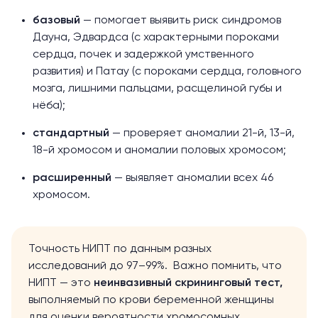
базовый
— помогает выявить риск синдромов
Дауна, Эдвардса (с характерными пороками
сердца, почек и задержкой умственного
развития) и Патау (с пороками сердца, головного
мозга, лишними пальцами, расщелиной губы и
нёба);
стандартный
— проверяет аномалии 21-й, 13-й,
18-й хромосом и аномалии половых хромосом;
расширенный
— выявляет аномалии всех 46
хромосом.
Точность НИПТ по данным разных
исследований до
97–99%.
Важно помнить, что
НИПТ — это
неинвазивный скрининговый тест,
выполняемый по крови беременной женщины
для оценки вероятности хромосомных