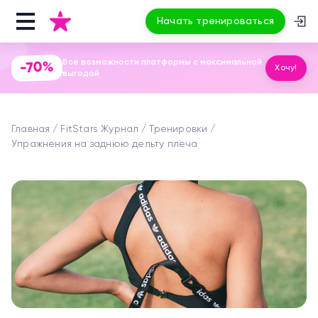
Начать тренироваться
Все возможности платформы с максимальной
-70%
Хочу!
выгодой
Главная
FitStars Журнал
Тренировки
Упражнения на заднюю дельту плеча