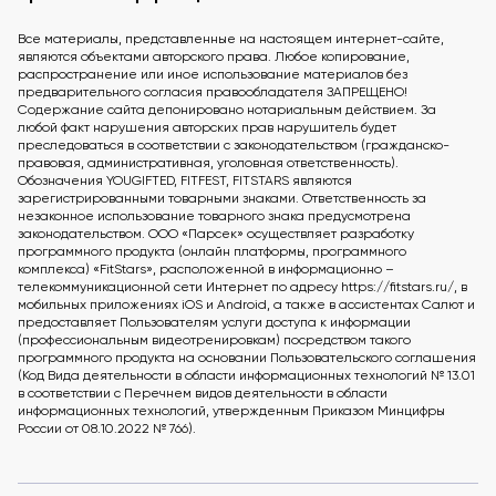
Все материалы, представленные на настоящем интернет-сайте,
являются объектами авторского права. Любое копирование,
распространение или иное использование материалов без
предварительного согласия правообладателя ЗАПРЕЩЕНО!
Содержание сайта депонировано нотариальным действием. За
любой факт нарушения авторских прав нарушитель будет
преследоваться в соответствии с законодательством (гражданско-
правовая, административная, уголовная ответственность).
Обозначения YOUGIFTED, FITFEST, FITSTARS являются
зарегистрированными товарными знаками. Ответственность за
незаконное использование товарного знака предусмотрена
законодательством. ООО «Парсек» осуществляет разработку
программного продукта (онлайн платформы, программного
комплекса) «FitStars», расположенной в информационно –
телекоммуникационной сети Интернет по адресу https://fitstars.ru/, в
мобильных приложениях iOS и Android, а также в ассистентах Салют и
предоставляет Пользователям услуги доступа к информации
(профессиональным видеотренировкам) посредством такого
программного продукта на основании Пользовательского соглашения
(Код Вида деятельности в области информационных технологий № 13.01
в соответствии с Перечнем видов деятельности в области
информационных технологий, утвержденным Приказом Минцифры
России от 08.10.2022 № 766).