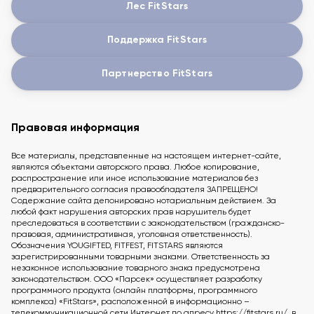
Лес FitStars
Поддержка FitStars
Партнерство FitStars
Правовая информация
Все материалы, представленные на настоящем интернет-сайте,
являются объектами авторского права. Любое копирование,
распространение или иное использование материалов без
предварительного согласия правообладателя ЗАПРЕЩЕНО!
Содержание сайта депонировано нотариальным действием. За
любой факт нарушения авторских прав нарушитель будет
преследоваться в соответствии с законодательством (гражданско-
правовая, административная, уголовная ответственность).
Обозначения YOUGIFTED, FITFEST, FITSTARS являются
зарегистрированными товарными знаками. Ответственность за
незаконное использование товарного знака предусмотрена
законодательством. ООО «Парсек» осуществляет разработку
программного продукта (онлайн платформы, программного
комплекса) «FitStars», расположенной в информационно –
телекоммуникационной сети Интернет по адресу https://fitstars.ru/, в