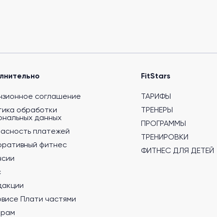
лнительно
FitStars
нзионное соглашение
ТАРИФЫ
тика обработки
ТРЕНЕРЫ
ональных данных
ПРОГРАММЫ
пасность платежей
ТРЕНИРОВКИ
оративный фитнес
ФИТНЕС ДЛЯ ДЕТЕЙ
нсии
с
дакции
рвисе Плати частями
ерам