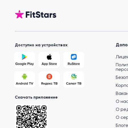
Допо
Доступно на устройствах
Лице
Поли
перс
Безо
Корп
Вака
Скачать приложение
О на
О ре
О се
Блог