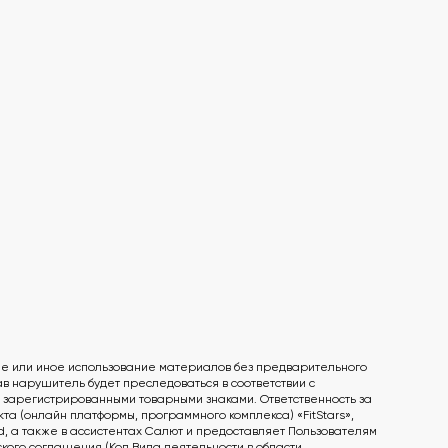
ие или иное использование материалов без предварительного
 нарушитель будет преследоваться в соответствии с
ся зарегистрированными товарными знаками. Ответственность за
а (онлайн платформы, программного комплекса) «FitStars»,
id, а также в ассистентах Салют и предоставляет Пользователям