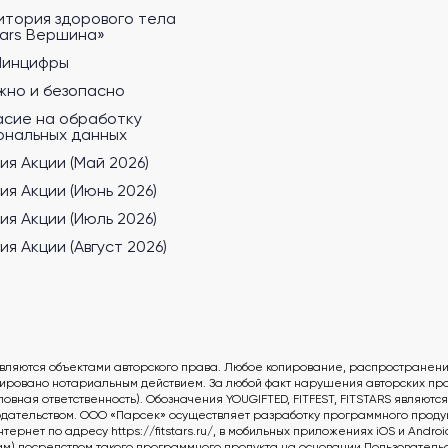
итория здорового тела
tars Вершина»
Минцифры
жно и безопасно
асие на обработку
ональных данных
ия Акции (Май 2026)
ия Акции (Июнь 2026)
ия Акции (Июль 2026)
ия Акции (Август 2026)
вляются объектами авторского права. Любое копирование, распространен
овано нотариальным действием. За любой факт нарушения авторских прав
овная ответственность). Обозначения YOUGIFTED, FITFEST, FITSTARS являют
дательством. ООО «Парсек» осуществляет разработку программного продукт
нет по адресу https://fitstars.ru/, в мобильных приложениях iOS и Andro