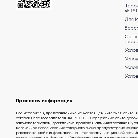
Терр
«FitS
Для 
Бере
Согл
перс
Услов
Услов
Услов
Услов
Правовая информация
Все материалы, представленные на настоящем интернет-сайте, я
согласия правообладателя ЗАПРЕЩЕНО! Содержание сайта депонир
законодательством (гражданско-правовая, административная, угол
незаконное использование товарного знака предусмотрена законо
расположенной в информационно – телекоммуникационной сети Интер