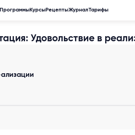
Программы
Курсы
Рецепты
Журнал
Тарифы
ация: Удовольствие в реал
еализации