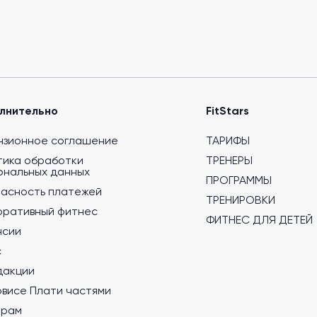
лнительно
FitStars
нзионное соглашение
ТАРИФЫ
тика обработки
ТРЕНЕРЫ
ональных данных
ПРОГРАММЫ
пасность платежей
ТРЕНИРОВКИ
оративный фитнес
ФИТНЕС ДЛЯ ДЕТЕЙ
нсии
с
дакции
рвисе Плати частями
ерам