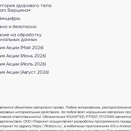
итория здорового тела
tars Вершина»
Минцифры
жно и безопасно
асие на обработку
ональных данных
ия Акции (Май 2026)
ия Акции (Июнь 2026)
ия Акции (Июль 2026)
ия Акции (Август 2026)
вляются объектами авторского права. Любое копирование, распространен
овано нотариальным действием. За любой факт нарушения авторских прав
овная ответственность). Обозначения YOUGIFTED, FITFEST, FITSTARS являют
дательством. ООО «Парсек» осуществляет разработку программного продукт
нет по адресу https://fitstars.ru/, в мобильных приложениях iOS и Andro