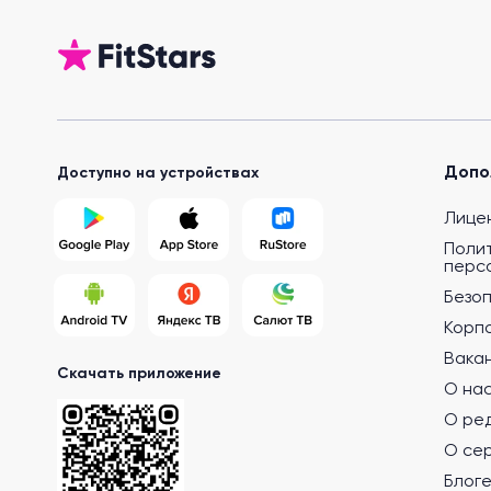
Допо
Доступно на устройствах
Лице
Поли
перс
Безо
Корп
Вака
Скачать приложение
О на
О ре
О се
Блог