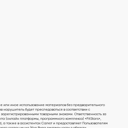
ие или иное использование материалов без предварительного
 нарушитель будет преследоваться в соответствии с
ся зарегистрированными товарными знаками. Ответственность за
а (онлайн платформы, программного комплекса) «FitStars»,
id, а также в ассистентах Салют и предоставляет Пользователям