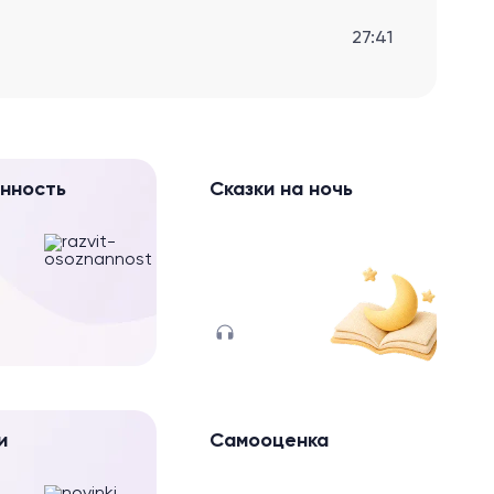
27:41
нность
Сказки на ночь
и
Самооценка