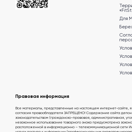
Терр
«FitS
Для 
Бере
Согл
перс
Услов
Услов
Услов
Услов
Правовая информация
Все материалы, представленные на настоящем интернет-сайте, я
согласия правообладателя ЗАПРЕЩЕНО! Содержание сайта депонир
законодательством (гражданско-правовая, административная, угол
незаконное использование товарного знака предусмотрена законо
расположенной в информационно – телекоммуникационной сети Интер