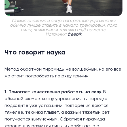
Самые сложные и энергозатратные упражнения
обычно лучше ставить в начало тренировки, пока
силы, внимание и техника ещё на месте.
Источник:
freepik
Что говорит наука
Метод обратной пирамиды не волшебный, но его всё
же стоит попробовать по ряду причин.
1. Помогает качественно работать на силу.
В
обычной схеме к концу упражнения вы нередко
подходите уже уставшими: повторения даются
тяжелее, техника плывёт, а важный тяжёлый сет
получается вымученным. Обратная пирамида
хороша
для развития силы: вы работаете с