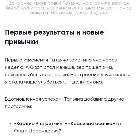
Вечерние тренировки Татьяны не ограничиваются
йогой: если есть желание и силы, она танцует танец
живота.
Источник: Личный архив
Первые результаты и новые
привычки
Первые изменения Татьяна заметила уже через
неделю. «Живот стал меньше, вес пошёл вниз,
появилось больше энергии. Настроение улучшилось,
я стала чаще улыбаться», — делится она.
Вдохновлённая успехом, Татьяна добавила другие
программы:
«Кардио + стретчинг»
«Красивая осанка»
от
Ольги Дерендеевой;