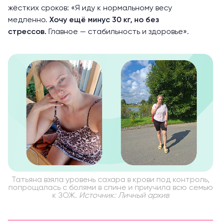
жёстких сроков: «Я иду к нормальному весу
медленно.
Хочу ещё минус 30 кг, но без
стрессов.
Главное — стабильность и здоровье».
Татьяна взяла уровень сахара в крови под контроль,
попрощалась с болями в спине и приучила всю семью
к ЗОЖ.
Источник: Личный архив