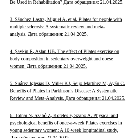
Be Used in Rehabilitation?
Дата обращения: 21.04.2025.
3. Sánchez-Lastra, Miguel A. et al. Pilates for people with
multiple sclerosis: A systematic review and meta-
analysis.
Дата обращения: 21.04.2025.
4. Şavkin R, Aslan UB. The effect of Pilates exercise on
body composition in sedentary overweight and obese
women.
Дата обращения: 21.04.2025.
5. Suárez-Iglesias D, Miller KJ, Seijo-Martínez M, Ayán C.
Benefits of Pilates in Parkinson's Disease: A Systematic
Review and Meta-Analysis.
Дата обращения: 21.04.2025.
6. Tolnai N, Szabó Z, Köteles F, Szabo A. Physical and
psychological benefits of once-a-week Pilates exercises in
young sedentary women: A 10-week longitudinal study.
Дата обращения: 21.04.2025.