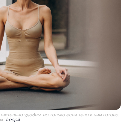
твительно удобны, но только если тело к ним готово.
ик:
freepik