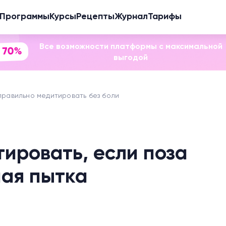
Программы
Курсы
Рецепты
Журнал
Тарифы
Все возможности платформы с максимальной
 70%
выгодой
правильно медитировать без боли
ировать, если поза
ная пытка