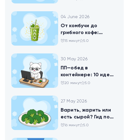
помогает похудеть
04 June 2026
От комбучи до
грибного кофе:
разбираемся в
15 минут
5.0
популярных
ЗОЖных-напитках
30 May 2026
ПП—обед в
контейнере: 10 идей
для офисников,
20 минут
5.0
которые следят за
питанием
27 May 2026
Варить, жарить или
есть сырой? Гид по
брокколи
16 минут
5.0