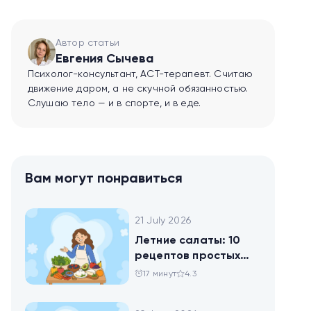
Автор статьи
Евгения Сычева
Психолог-консультант, ACT-терапевт. Считаю
движение даром, а не скучной обязанностью.
Слушаю тело — и в спорте, и в еде.
Вам могут понравиться
21 July 2026
Летние салаты: 10
рецептов простых
блюд для будней и
17 минут
4.3
праздника