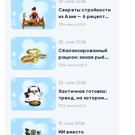
29 June 2026
Секреты стройности
из Азии — 6 рецептов
китайских салатов
14 минут
5.0
25 June 2026
Сбалансированный
рацион: какая рыба
самая полезная
20 минут
5.0
22 June 2026
Хаотичная готовка:
тренд, на котором
похудел весь ТикТок
12 минут
5.0
19 June 2026
ИИ вместо