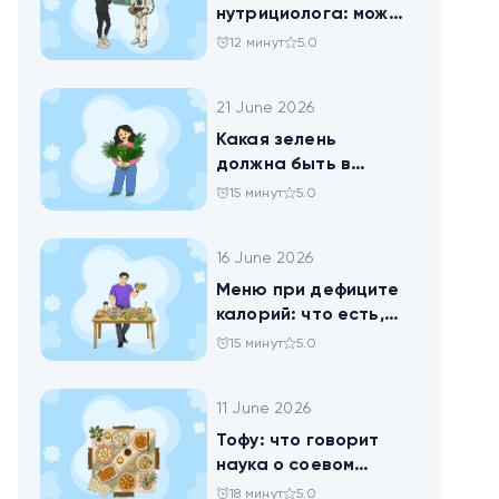
нутрициолога: можно
ли доверить
12 минут
5.0
нейросети анализ
своего рациона
21 June 2026
Какая зелень
должна быть в
тарелке
15 минут
5.0
16 June 2026
Меню при дефиците
калорий: что есть,
чтобы худеть
15 минут
5.0
11 June 2026
Тофу: что говорит
наука о соевом
твороге, который
18 минут
5.0