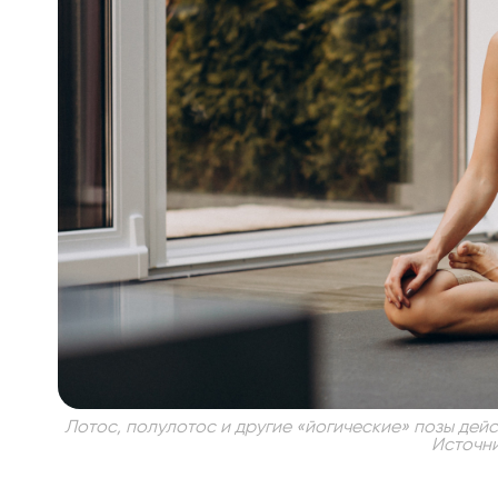
Лотос, полулотос и другие «йогические» позы дейс
Источн