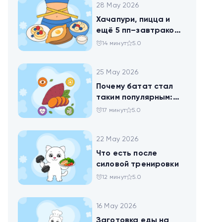
28 May 2026
Хачапури, пицца и
ещё 5 пп–завтраков,
чтобы набрать
14 минут
5.0
норму белка
25 May 2026
Почему батат стал
таким популярным:
всё о пользе
17 минут
5.0
сладкого картофеля
22 May 2026
Что есть после
силовой тренировки
12 минут
5.0
16 May 2026
Заготовка еды на