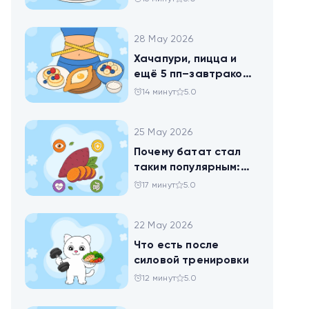
28 May 2026
Хачапури, пицца и
ещё 5 пп–завтраков,
чтобы набрать
14 минут
5.0
норму белка
25 May 2026
Почему батат стал
таким популярным:
всё о пользе
17 минут
5.0
сладкого картофеля
22 May 2026
Что есть после
силовой тренировки
12 минут
5.0