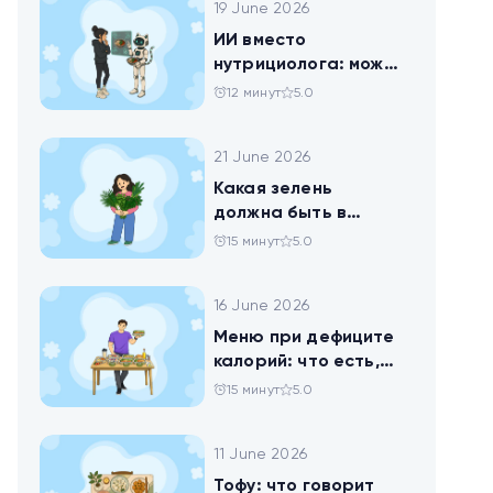
19 June 2026
ИИ вместо
нутрициолога: можно
ли доверить
12 минут
5.0
нейросети анализ
своего рациона
21 June 2026
Какая зелень
должна быть в
тарелке
15 минут
5.0
16 June 2026
Меню при дефиците
калорий: что есть,
чтобы худеть
15 минут
5.0
11 June 2026
Тофу: что говорит