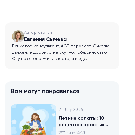
Автор статьи
Евгения Сычева
Психолог-консультант, ACT-терапевт. Считаю
движение даром, а не скучной обязанностью.
Слушаю тело — и в спорте, и в еде.
Вам могут понравиться
21 July 2026
Летние салаты: 10
рецептов простых
блюд для будней и
17 минут
4.3