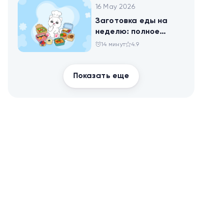
16 May 2026
Заготовка еды на
неделю: полное
руководство для
14 минут
4.9
здоровья и
похудения
Показать еще