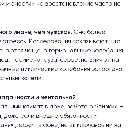
и и энергии на восстановление часто не
Она более
ого иначе, чем мужская.
у стрессу. Исследования
показывают
, что
ечаются чаще, а гормональные колебания
иод, перименопауза) серьёзно
влияют
на
обычные циклические колебания эстрогена
льные качели.
задачности и ментальной
нальный климат в доме, забота о близких —
и, даже если внешне обязанности
дня» держит в фоне, не выключаясь ни на