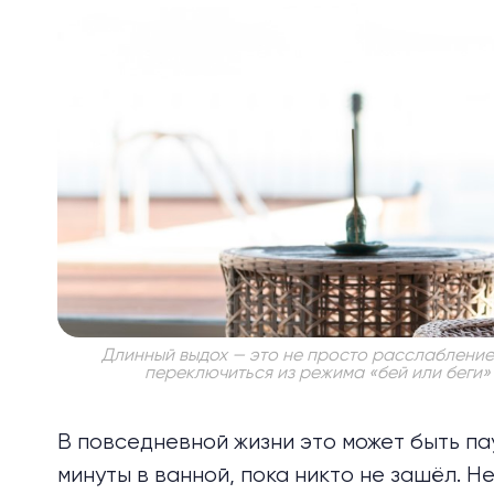
Длинный выдох — это не просто расслабление.
переключиться из режима «бей или беги»
В повседневной жизни это может быть па
минуты в ванной, пока никто не зашёл. 