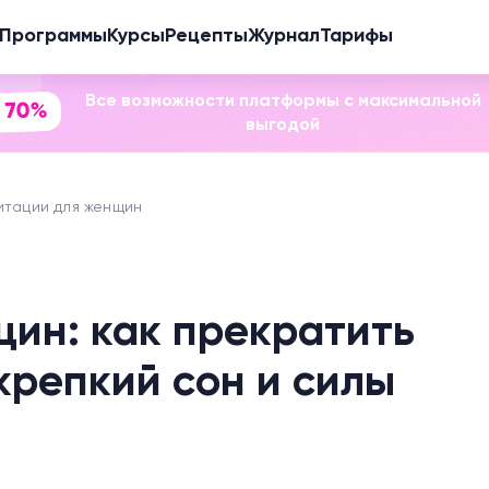
Программы
Курсы
Рецепты
Журнал
Тарифы
Все возможности платформы с максимальной
 70%
выгодой
тации для женщин
ин: как прекратить
крепкий сон и силы