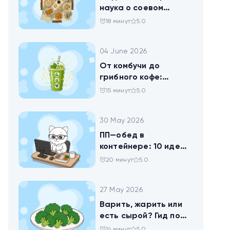
наука о соевом
твороге, который
18 минут
5.0
помогает похудеть
04 June 2026
От комбучи до
грибного кофе:
разбираемся в
15 минут
5.0
популярных
ЗОЖных-напитках
30 May 2026
ПП—обед в
контейнере: 10 идей
для офисников,
20 минут
5.0
которые следят за
питанием
27 May 2026
Варить, жарить или
есть сырой? Гид по
брокколи
16 минут
5.0