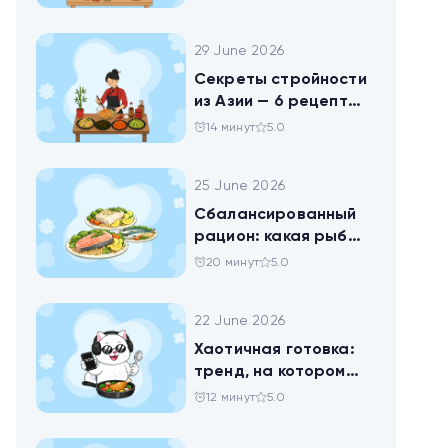
праздника
29 June 2026
Секреты стройности
из Азии — 6 рецептов
китайских салатов
14 минут
5.0
25 June 2026
Сбалансированный
рацион: какая рыба
самая полезная
20 минут
5.0
22 June 2026
Хаотичная готовка:
тренд, на котором
похудел весь ТикТок
12 минут
5.0