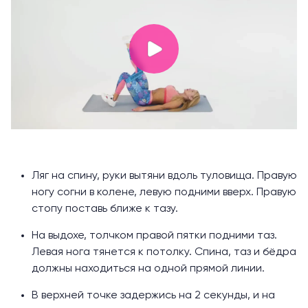
Ляг на спину, руки вытяни вдоль туловища. Правую
ногу согни в колене, левую подними вверх. Правую
стопу поставь ближе к тазу.
На выдохе, толчком правой пятки подними таз.
Левая нога тянется к потолку. Спина, таз и бёдра
должны находиться на одной прямой линии.
В верхней точке задержись на 2 секунды, и на