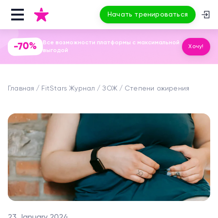
Начать тренироваться
Все возможности платформы с максимальной
-70%
Хочу!
выгодой
Главная
FitStars Журнал
ЗОЖ
Степени ожирения
23 January 2024