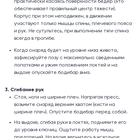
практически касаясь поверхности бёдер (это
обеспечивает правильный центр тяжести).
Корпус при этом неподвижен, в движении
участвуют только мышцы спины, плечевого пояса
и рук. Не сутультесь, при выполнении тяги спина
всегда в прогибе.
Когда снаряд будет на уровне низа живота,
зафиксируйте позу с максимально сведенными
лопатками и узким положением локтей и на
выдохе опускайте бодибар вниз.
3. Сгибание рук
Стоя, ноги на ширине плеч. Напрягая пресс,
возьмите снаряд верхним хватом (кисти на
ширине плеч). Опустите бодибар перед собой.
На выдохе, сгибая руки в локтях, поднимите его
до уровня ключиц. Ощутите работу мышц
предплечий. На вдохе вернитесь в исходное