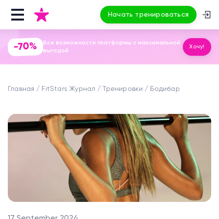
Начать тренироваться
Все возможности платформы с максимальной
-70%
Хочу!
выгодой
Главная
FitStars Журнал
Тренировки
Бодибар
17 September 2024