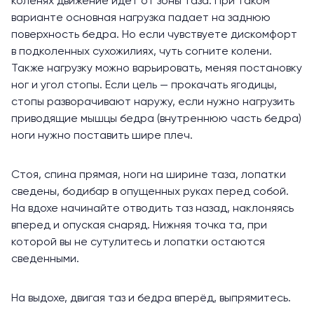
коленях движение идёт от зоны таза. При таком
варианте основная нагрузка падает на заднюю
поверхность бедра. Но если чувствуете дискомфорт
в подколенных сухожилиях, чуть согните колени.
Также нагрузку можно варьировать, меняя постановку
ног и угол стопы. Если цель — прокачать ягодицы,
стопы разворачивают наружу, если нужно нагрузить
приводящие мышцы бедра (внутреннюю часть бедра)
ноги нужно поставить шире плеч.
Стоя, спина прямая, ноги на ширине таза, лопатки
сведены, бодибар в опущенных руках перед собой.
На вдохе начинайте отводить таз назад, наклоняясь
вперед и опуская снаряд. Нижняя точка та, при
которой вы не сутулитесь и лопатки остаются
сведенными.
На выдохе, двигая таз и бедра вперёд, выпрямитесь.