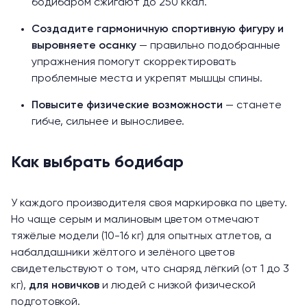
бодибаром сжигают до 250 ккал.
Создадите гармоничную спортивную фигуру и
выровняете осанку
— правильно подобранные
упражнения помогут скорректировать
проблемные места и укрепят мышцы спины.
Повысите физические возможности
— станете
гибче, сильнее и выносливее.
Как выбрать бодибар
У каждого производителя своя маркировка по цвету.
Но чаще серым и малиновым цветом отмечают
тяжёлые модели (10-16 кг) для опытных атлетов, а
набалдашники жёлтого и зелёного цветов
свидетельствуют о том, что снаряд лёгкий (от 1 до 3
кг),
для новичков
и людей с низкой физической
подготовкой.