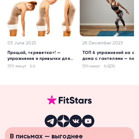
03 June 2025
28 December 2023
Прощай, «креветка»! —
ТОП 6 упражнений на сп
упражнения и привычки для
дома с гантелями — пом
ровной осанки
своему позвоночнику
17 минут
5.0
11 минут
5.0
2
В письмах — выгоднее