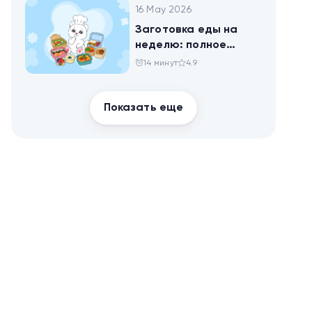
16 May 2026
Заготовка еды на
неделю: полное
руководство для
14 минут
4.9
здоровья и
похудения
Показать еще