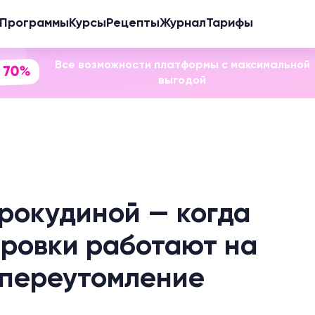
Программы
Курсы
Рецепты
Журнал
Тарифы
Все возможности платформы с максимальной
 70%
выгодой
Прокудиной — когда
ровки работают на
а переутомление