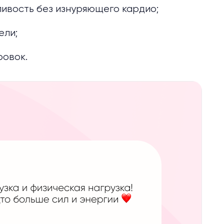
ливость без изнуряющего кардио;
ели;
ровок.