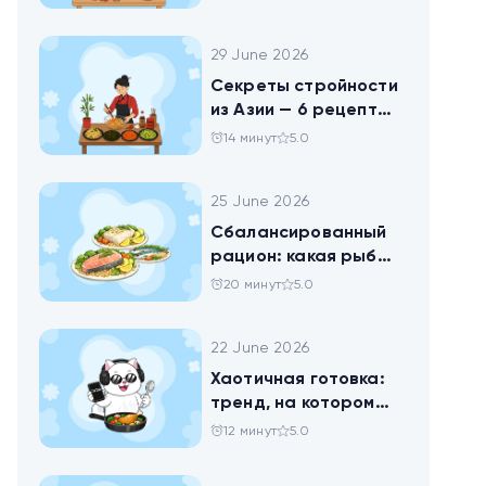
праздника
29 June 2026
Секреты стройности
из Азии — 6 рецептов
китайских салатов
14 минут
5.0
25 June 2026
Сбалансированный
рацион: какая рыба
самая полезная
20 минут
5.0
22 June 2026
Хаотичная готовка:
тренд, на котором
похудел весь ТикТок
12 минут
5.0