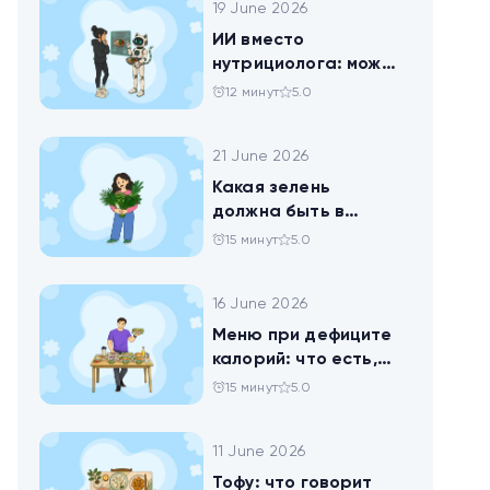
19 June 2026
ИИ вместо
нутрициолога: можно
ли доверить
12 минут
5.0
нейросети анализ
своего рациона
21 June 2026
Какая зелень
должна быть в
тарелке
15 минут
5.0
16 June 2026
Меню при дефиците
калорий: что есть,
чтобы худеть
15 минут
5.0
11 June 2026
Тофу: что говорит