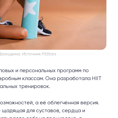
Прокудина. Источник:FitStars
повых и персональных программ по
эробным классам. Она разработала HIIT
альных тренировок.
озможностей, а её облегчённая версия.
 щадящая для суставов, сердца и