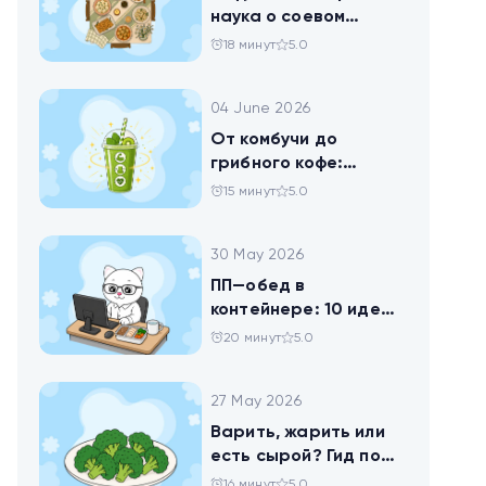
наука о соевом
твороге, который
18 минут
5.0
помогает похудеть
04 June 2026
От комбучи до
грибного кофе:
разбираемся в
15 минут
5.0
популярных
ЗОЖных-напитках
30 May 2026
ПП—обед в
контейнере: 10 идей
для офисников,
20 минут
5.0
которые следят за
питанием
27 May 2026
Варить, жарить или
есть сырой? Гид по
брокколи
16 минут
5.0