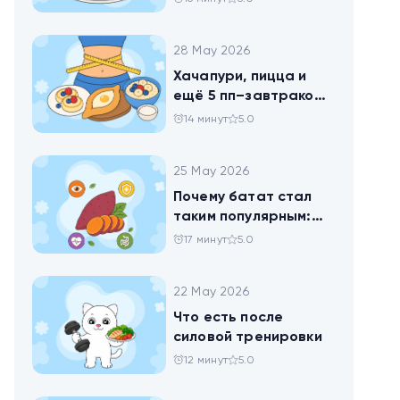
28 May 2026
Хачапури, пицца и
ещё 5 пп–завтраков,
чтобы набрать
14 минут
5.0
норму белка
25 May 2026
Почему батат стал
таким популярным:
всё о пользе
17 минут
5.0
сладкого картофеля
22 May 2026
Что есть после
силовой тренировки
12 минут
5.0