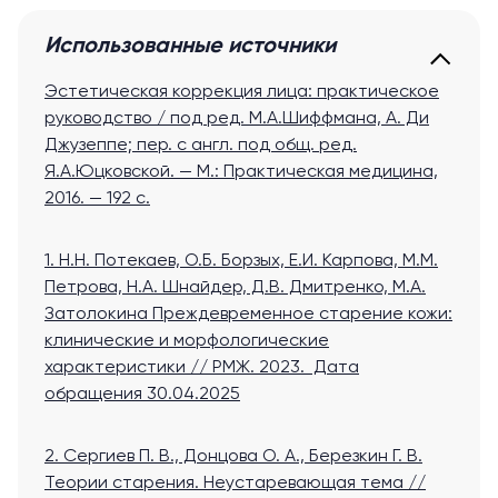
Использованные источники
Эстетическая коррекция лица: практическое
руководство / под ред. М.А.Шиффмана, А. Ди
Джузеппе; пер. с англ. под общ. ред.
Я.А.Юцковской. — М.: Практическая медицина,
2016. — 192 с.
1. Н.Н. Потекаев, О.Б. Борзых, Е.И. Карпова, М.М.
Петрова, Н.А. Шнайдер, Д.В. Дмитренко, М.А.
Затолокина Преждевременное старение кожи:
клинические и морфологические
характеристики // РМЖ. 2023
. Дата
обращения 30.04.2025
2. Сергиев П. В., Донцова О. А., Березкин Г. В.
Теории старения. Неустаревающая тема //