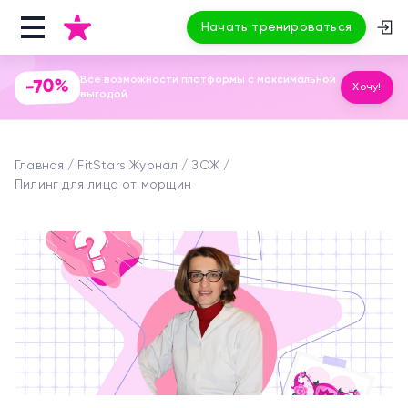
Начать тренироваться
Все возможности платформы с максимальной
-70%
Хочу!
выгодой
Главная
FitStars Журнал
ЗОЖ
Пилинг для лица от морщин