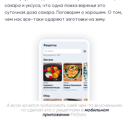
сахара и уксуса, что одна ложка варенья это
суточная доза сахара. Поговорим о хорошем. О том,
чем нас все-таки одаряют заготовки на зиму.
А если хочется побаловать себя чем-то вкусненьким,
то сделай это с рецептами в
мобильном
приложении
FitStars