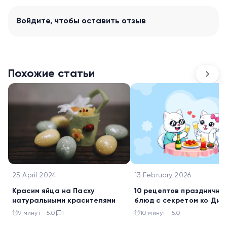
Войдите
, чтобы оставить отзыв
Похожие статьи
25 April 2024
13 February 2026
Красим яйца на Пасху
10 рецептов праздничны
натуральными красителями
блюд с секретом ко Дню
святого Валентина
9 минут
5.0
1
10 минут
5.0