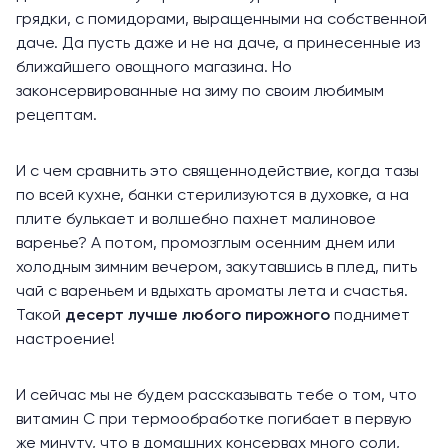
грядки, с помидорами, выращенными на собственной
даче. Да пусть даже и не на даче, а принесенные из
ближайшего овощного магазина. Но
законсервированные на зиму по своим любимым
рецептам.
И с чем сравнить это священнодействие, когда тазы
по всей кухне, банки стерилизуются в духовке, а на
плите булькает и волшебно пахнет малиновое
варенье? А потом, промозглым осенним днем или
холодным зимним вечером, закутавшись в плед, пить
чай с вареньем и вдыхать ароматы лета и счастья.
Такой
десерт лучше любого пирожного
поднимет
настроение!
И сейчас мы не будем рассказывать тебе о том, что
витамин C при термообработке погибает в первую
же минуту, что в домашних консервах много соли,