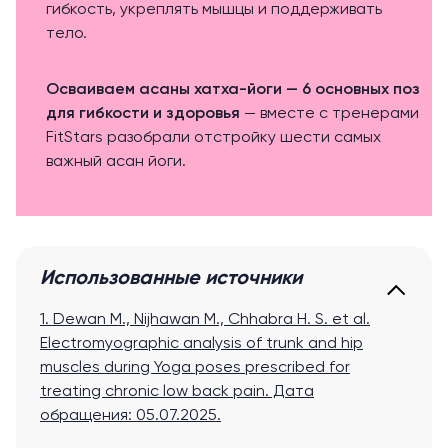
гибкость, укреплять мышцы и поддерживать
тело.
Осваиваем асаны хатха-йоги — 6 основных поз
для гибкости и здоровья
— вместе с тренерами
FitStars разобрали отстройку шести самых
важный асан йоги.
Использованные источники
1. Dewan M., Nijhawan M., Chhabra H. S. et al.
Electromyographic analysis of trunk and hip
muscles during Yoga poses prescribed for
treating chronic low back pain
. Дата
обращения: 05.07.2025.