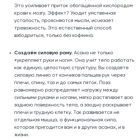
Это усиливает приток обогащённой кислородом
крови к мозгу. Эффект?
Уходит
умственная
усталость, проясняются мысли, исчезает
тревожность. Это естественный способ
взбодриться, только без кофеина.
Создаём силовую раму.
Асана не только
«укрепляет руки и ноги». Она учит тело работать
как единую, целостную структуру. Вы создаёте
силовую линию от кончиков пальцев рук через
плечи, спину, таз и до самых пяток. Поза
равномерно
распределяет
нагрузку между
сильными руками и ногами, мягко растягивает всю
заднюю поверхность тела, а заодно раскрывает
плечи и грудную клетку. Так развивается не
отдельная мышца, а функциональная сила,
которая пригодится вам и
в других асанах
, и в
жизни.