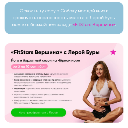
Освоить ту самую Собаку мордой вниз и
прокачать осознанность вместе с Лерой Буры
можно в ближайшем заезде
«FitStars Вершина»
.