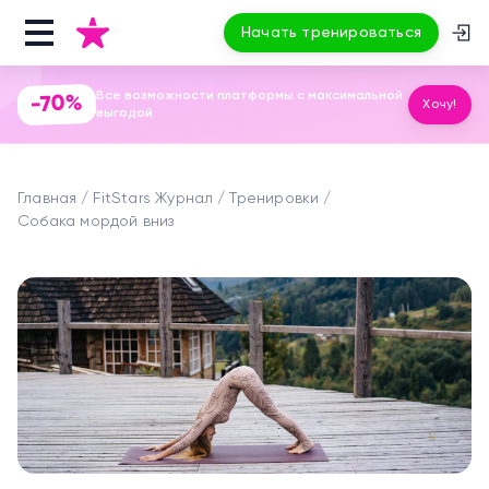
Начать тренироваться
Все возможности платформы с максимальной
-70%
Хочу!
выгодой
Главная
FitStars Журнал
Тренировки
Собака мордой вниз