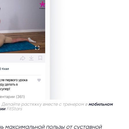
. Делайте растяжку вместе с тренером в
мобильном
ии
FitStars
ь максимальной пользы от суставной