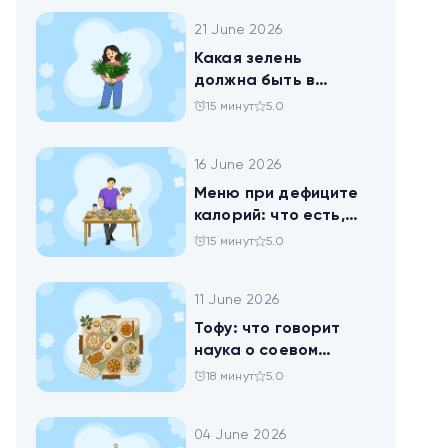
своего рациона
21 June 2026
Какая зелень
должна быть в
тарелке
15 минут
5.0
16 June 2026
Меню при дефиците
калорий: что есть,
чтобы худеть
15 минут
5.0
11 June 2026
Тофу: что говорит
наука о соевом
твороге, который
18 минут
5.0
помогает похудеть
04 June 2026