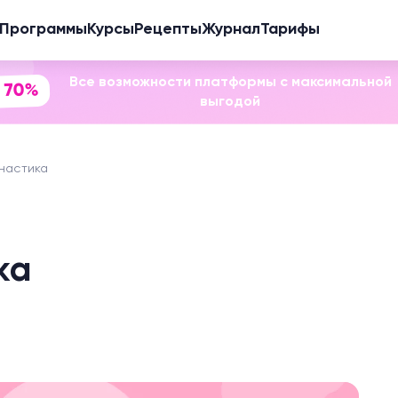
Программы
Курсы
Рецепты
Журнал
Тарифы
Все возможности платформы с максимальной
 70%
выгодой
настика
ка