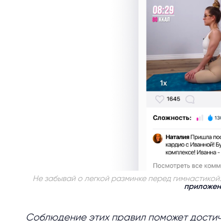
Не забывай о легкой разминке перед гимнастикой
приложен
Соблюдение этих правил поможет достич