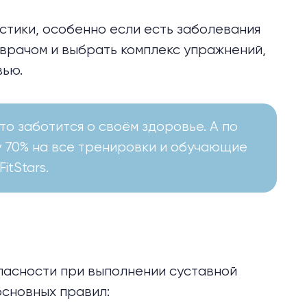
стики, особенно если есть заболевания
 врачом и выбрать комплекс упражнений,
вью.
кто заботится о своём здоровье. А по
 70% на все тренировки и обучающие
itStars.
пасности при выполнении суставной
основных правил: