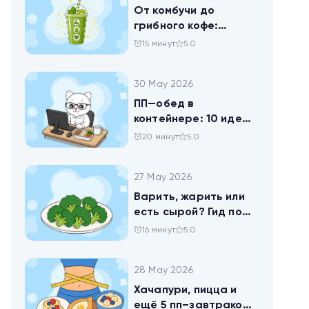
От комбучи до
грибного кофе:
разбираемся в
15 минут
5.0
популярных
ЗОЖных-напитках
30 May 2026
ПП—обед в
контейнере: 10 идей
для офисников,
20 минут
5.0
которые следят за
питанием
27 May 2026
Варить, жарить или
есть сырой? Гид по
брокколи
16 минут
5.0
28 May 2026
Хачапури, пицца и
ещё 5 пп–завтраков,