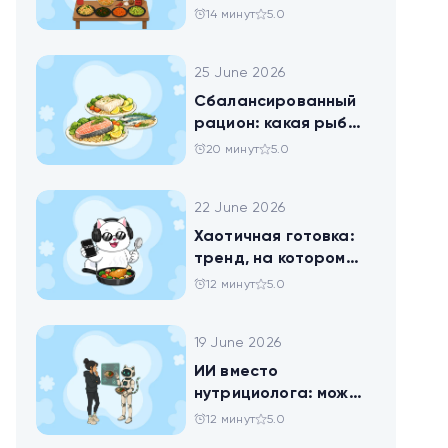
китайских салатов
14 минут
5.0
25 June 2026
Сбалансированный
рацион: какая рыба
самая полезная
20 минут
5.0
22 June 2026
Хаотичная готовка:
тренд, на котором
похудел весь ТикТок
12 минут
5.0
19 June 2026
ИИ вместо
нутрициолога: можно
ли доверить
12 минут
5.0
нейросети анализ