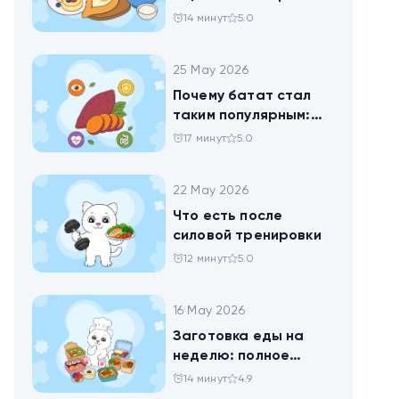
чтобы набрать
14 минут
5.0
норму белка
25 May 2026
Почему батат стал
таким популярным:
всё о пользе
17 минут
5.0
сладкого картофеля
22 May 2026
Что есть после
силовой тренировки
12 минут
5.0
16 May 2026
Заготовка еды на
неделю: полное
руководство для
14 минут
4.9
здоровья и