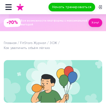
Начать тренироваться
Все возможности платформы с максимальной
-70%
Хочу!
выгодой
Главная
FitStars Журнал
ЗОЖ
Как увеличить объём лёгких