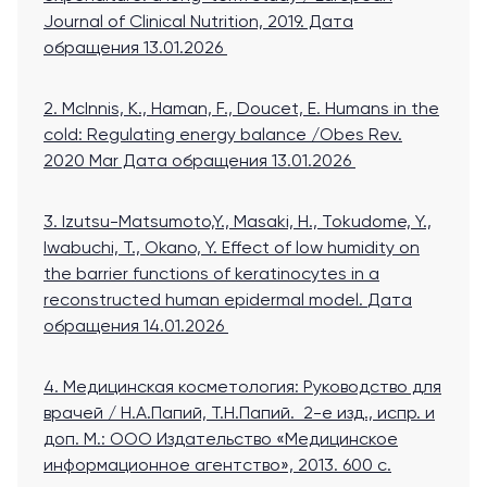
Journal of Clinical Nutrition, 2019
. Дата
обращения 13.01.2026
2. McInnis, К., Haman, F., Doucet, E. Humans in the
cold: Regulating energy balance /Obes Rev.
2020 Mar
Дата обращения 13.01.2026
3. Izutsu-Matsumoto,Y., Masaki, H., Tokudome, Y.,
Iwabuchi, T., Okano, Y. Effect of low humidity on
the barrier functions of keratinocytes in a
reconstructed human epidermal model.
Дата
обращения 14.01.2026
4. Медицинская косметология: Руководство для
врачей / Н.А.Папий, Т.Н.Папий. 2-е изд., испр. и
доп. М.: ООО Издательство «Медицинское
информационное агентство», 2013. 600 с.