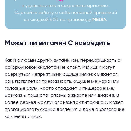
в удовольствие и сохранять гармонию.
Сделайте заботу о себе полезной привычкой
со скидкой 40% по промокоду
MEDIA.
Может ли витамин С навредить
Как и с любым другим витамином, перебарщивать с
аскорбиновой кислотой
не стоит
. Излишки могут
обернуться неприятными ощущениями: сбивается
сон, появляется тревожность, ощущение жара или
головные боли. Часто страдает и пищеварение.
Возможны тошнота, спазмы в животе или диарея. В
более серьёзных случаях избыток витамина С может
провоцировать скачки давления и даже образование
камней в почках.