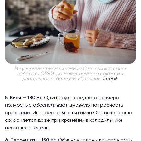
Регулярный приём витамина С не снижает риск
заболеть ОРВИ, но может немного сократить
длительность болезни. Источник:
freepik
5. Киви — 180 мг.
Один фрукт среднего размера
полностью обеспечивает дневную потребность
организма. Интересно, что витамин С в киви хорошо
сохраняется даже при хранении в холодильнике
несколько недель.
6. Петрушка — 150 мг.
Обычная зелень, которая есть