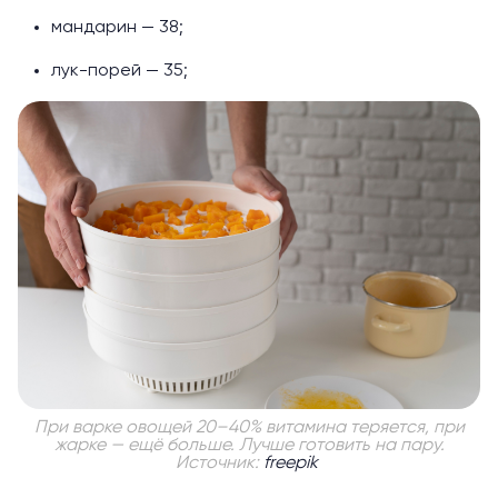
мандарин — 38;
лук-порей — 35;
При варке овощей 20–40% витамина теряется, при
жарке — ещё больше. Лучше готовить на пару.
Источник:
freepik