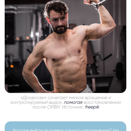
«Дровосек» сочетает мягкое вращение и
контролируемый выдох,
помогая
восстановлению
после ОРВИ. Источник:
freepik
Хотите выйти за рамки одного упражнения? На