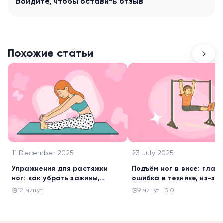
Войдите
, чтобы оставить отзыв
Похожие статьи
11 December 2025
23 July 2025
Упражнения для растяжки
Подъём ног в висе: глав
ног: как убрать зажимы,
ошибка в технике, из-за
исправить осанку и перестать
которой 9 из 10 не видят
12 минут
9 минут
5.0
быть «деревянным» за 15
рельефного пресса
минут