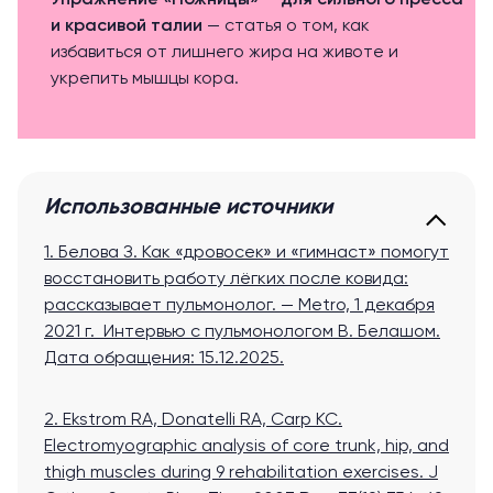
Упражнение «Ножницы» — для сильного пресса
и красивой талии
— статья о том, как
избавиться от лишнего жира на животе и
укрепить мышцы кора.
Использованные источники
1. Белова З. Как «дровосек» и «гимнаст» помогут
восстановить работу лёгких после ковида:
рассказывает пульмонолог. — Metro, 1 декабря
2021 г. Интервью с пульмонологом В. Белашом.
Дата обращения: 15.12.2025.
2. Ekstrom RA, Donatelli RA, Carp KC.
Electromyographic analysis of core trunk, hip, and
thigh muscles during 9 rehabilitation exercises. J