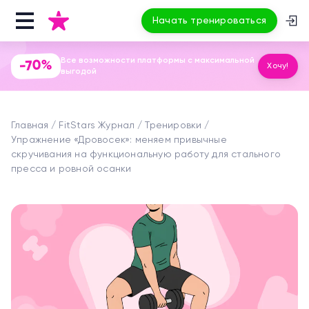
Начать тренироваться
Все возможности платформы с максимальной
-70%
Хочу!
выгодой
Главная
FitStars Журнал
Тренировки
Упражнение «Дровосек»: меняем привычные
скручивания на функциональную работу для стального
пресса и ровной осанки