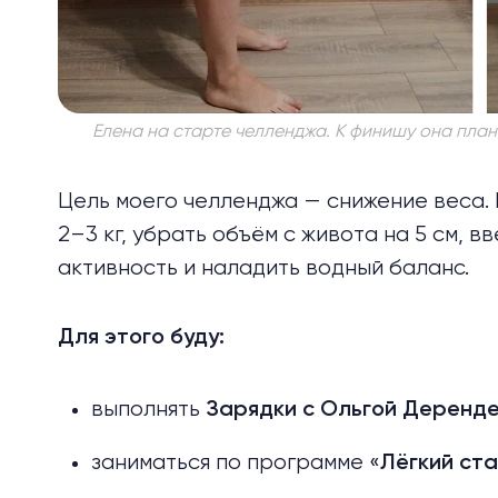
Елена на старте челленджа. К финишу она плани
Цель моего челленджа — снижение веса. 
2–3 кг, убрать объём с живота на 5 см, 
активность и наладить водный баланс.
Для этого буду:
выполнять
Зарядки с Ольгой Деренд
заниматься по программе «
Лёгкий ст