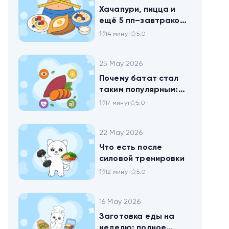
Хачапури, пицца и
ещё 5 пп–завтраков,
чтобы набрать
14 минут
5.0
норму белка
25 May 2026
Почему батат стал
таким популярным:
всё о пользе
17 минут
5.0
сладкого картофеля
22 May 2026
Что есть после
силовой тренировки
12 минут
5.0
16 May 2026
Заготовка еды на
неделю: полное