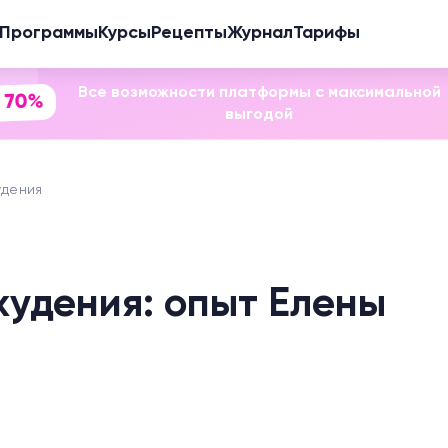
Программы
Курсы
Рецепты
Журнал
Тарифы
Все возможности платформы с максимальной
 70%
выгодой
удения
худения: опыт Елены