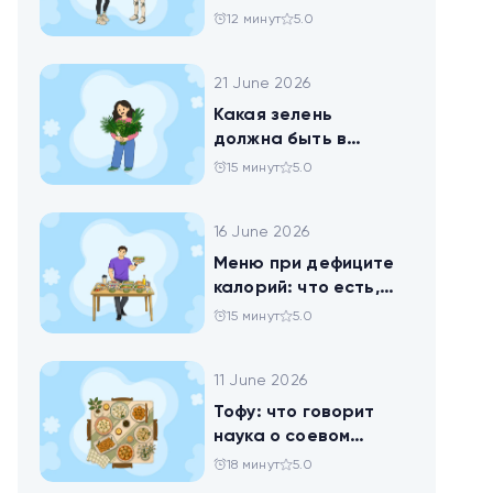
ли доверить
12 минут
5.0
нейросети анализ
своего рациона
21 June 2026
Какая зелень
должна быть в
тарелке
15 минут
5.0
16 June 2026
Меню при дефиците
калорий: что есть,
чтобы худеть
15 минут
5.0
11 June 2026
Тофу: что говорит
наука о соевом
твороге, который
18 минут
5.0
помогает похудеть