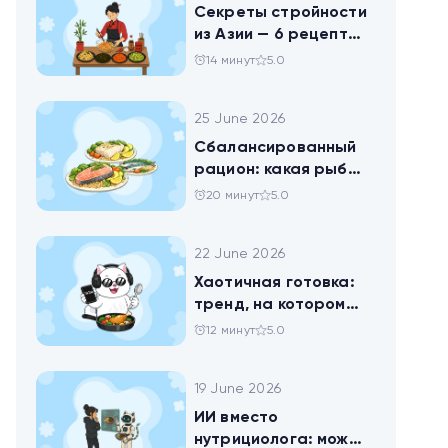
Секреты стройности
из Азии — 6 рецептов
китайских салатов
14 минут
5.0
25 June 2026
Сбалансированный
рацион: какая рыба
самая полезная
20 минут
5.0
22 June 2026
Хаотичная готовка:
тренд, на котором
похудел весь ТикТок
12 минут
5.0
19 June 2026
ИИ вместо
нутрициолога: можно