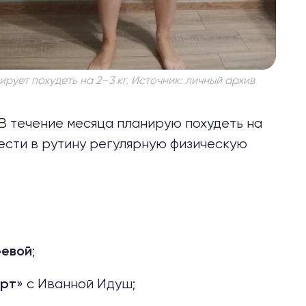
рует похудеть на 2–3 кг. Источник: личный архив
В течение месяца планирую похудеть на
ввести в рутину регулярную физическую
;
еевой
» с Иванной Идуш;
арт