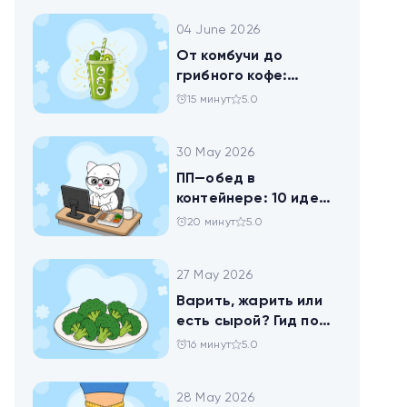
04 June 2026
От комбучи до
грибного кофе:
разбираемся в
15 минут
5.0
популярных
ЗОЖных-напитках
30 May 2026
ПП—обед в
контейнере: 10 идей
для офисников,
20 минут
5.0
которые следят за
питанием
27 May 2026
Варить, жарить или
есть сырой? Гид по
брокколи
16 минут
5.0
28 May 2026