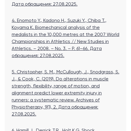
Дата обращения: 27.08.2025.
4. Enomoto Y., Kadono H., Suzuki Y., Chiba T.,
Koyama K. Biomechanical analysis of the
medalists in the 10,000 metres at the 2007 World
Championships in Athletics // New Studies in
Athletics. – 2008. – No. 3. – P. 61–66.
Дата
обращения: 27.08.2025.
5. Christopher, S. M., McCullough, J., Snodgrass, S.
J., & Cook, C. (2019). Do alterations in muscle
strength, flexibility, range of motion, and
alignment predict lower extremity injury in
runners: a systematic review. Archives of
Physiotherapy, 9(1), 2.
Дата обращения:
27.08.2025.
6. Hamill J., Derrick T.R., Holt K.G. Shock