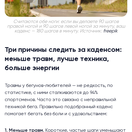
Считаются обе ноги: если вы делаете 90 шагов
правой ногой и 90 шагов левой ногой за минуту, ваш
каденс — 180 шагов в минуту. Источник:
freepik
Три причины следить за каденсом:
меньше травм, лучше техника,
больше энергии
Травмы у бегунов-любителей — не редкость, по
статистике, с ними
сталкиваются
до 94%
спортсменов. Часто это связано с неправильной
техникой бега. Правильно подобранный каденс
помогает бегать без боли и с удовольствием:
1. Меньше травм.
Короткие, частые шаги
уменьшают