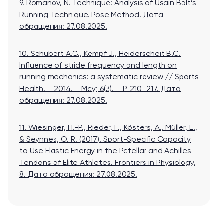
9. Romanov, N. Technique: Analysis of Usain Bolt’s
Running Technique. Pose Method.
Дата
обращения: 27.08.2025.
10. Schubert A.G., Kempf J., Heiderscheit B.C.
Influence of stride frequency and length on
running mechanics: a systematic review // Sports
Health. – 2014. – May; 6(3). – P. 210–217.
Дата
обращения: 27.08.2025.
11. Wiesinger, H.-P., Rieder, F., Kösters, A., Müller, E.,
& Seynnes, O. R. (2017). Sport-Specific Capacity
to Use Elastic Energy in the Patellar and Achilles
Tendons of Elite Athletes. Frontiers in Physiology,
8.
Дата обращения: 27.08.2025.