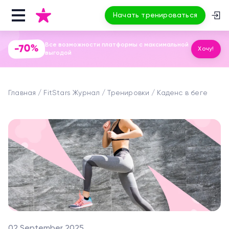
Начать тренироваться
Все возможности платформы с максимальной
-70%
Хочу!
выгодой
Главная
FitStars Журнал
Тренировки
Каденс в беге
02 September 2025