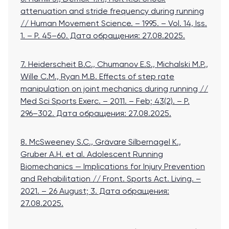
attenuation and stride frequency during running
// Human Movement Science. – 1995. – Vol. 14, Iss.
1. – P. 45–60.
Дата обращения: 27.08.2025.
7. Heiderscheit B.C., Chumanov E.S., Michalski M.P.,
Wille C.M., Ryan M.B. Effects of step rate
manipulation on joint mechanics during running //
Med Sci Sports Exerc. – 2011. – Feb; 43(2). – P.
296–302.
Дата обращения: 27.08.2025.
8. McSweeney S.C., Grävare Silbernagel K.,
Gruber A.H. et al. Adolescent Running
Biomechanics — Implications for Injury Prevention
and Rehabilitation // Front. Sports Act. Living. –
2021. – 26 August; 3
. Дата обращения:
27.08.2025.