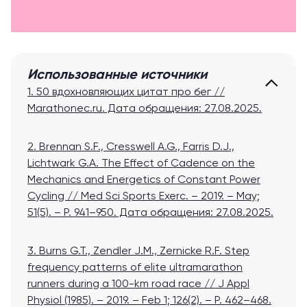
Использованные источники
1. 50 вдохновляющих цитат про бег //
Marathonec.ru
. Дата обращения: 27.08.2025.
2. Brennan S.F., Cresswell A.G., Farris D.J.,
Lichtwark G.A. The Effect of Cadence on the
Mechanics and Energetics of Constant Power
Cycling // Med Sci Sports Exerc. – 2019. – May;
51(5). – P. 941–950
. Дата обращения: 27.08.2025.
3. Burns G.T., Zendler J.M., Zernicke R.F. Step
frequency patterns of elite ultramarathon
runners during a 100-km road race // J Appl
Physiol (1985). – 2019. – Feb 1; 126(2). – P. 462–468.