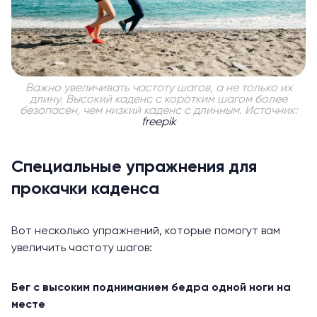
Важно увеличивать частоту шагов, а не только их
длину. Высокий каденс с коротким шагом более
безопасен, чем низкий каденс с длинным. Источник:
freepik
Специальные упражнения для
прокачки каденса
Вот несколько
упражнений
, которые помогут вам
увеличить частоту шагов:
Бег с высоким подниманием бедра одной ноги на
месте