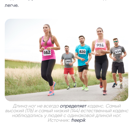
легче.
Длина ног не всегда
определяет
каденс. Самый
высокий (176) и самый низкий (144) естественный каденс
наблюдались у людей с одинаковой длиной ног.
Источник:
freepik