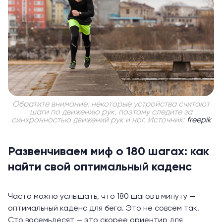
Обратите внимание: некоторые устройства считают
шаги по движению рук, поэтому следите за
синхронностью движений рук и ног. Источник:
freepik
Развенчиваем миф о 180 шагах: как
найти свой оптимальный каденс
Часто можно услышать, что 180 шагов в минуту —
оптимальный каденс для бега. Это не совсем так.
Сто восемьдесят — это скорее ориентир для