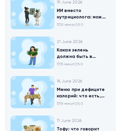
19 June 2026
ИИ вместо
нутрициолога: можно
ли доверить
12 минут
5.0
нейросети анализ
своего рациона
21 June 2026
Какая зелень
должна быть в
тарелке
15 минут
5.0
16 June 2026
Меню при дефиците
калорий: что есть,
чтобы худеть
15 минут
5.0
11 June 2026
Тофу: что говорит