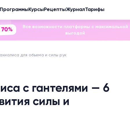
Программы
Курсы
Рецепты
Журнал
Тарифы
Все возможности платформы с максимальной
 70%
выгодой
ахиалиса для объема и силы рук
иса с гантелями — 6
вития силы и