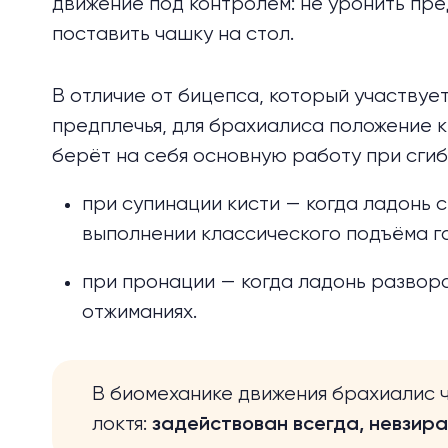
движение под контролем: не уронить пре
поставить чашку на стол.
В отличие от бицепса, который участвует
предплечья, для брахиалиса положение к
берёт на себя основную работу при сгиб
при супинации кисти — когда ладонь с
выполнении
классического подъёма г
при пронации — когда ладонь развора
отжиманиях
.
В биомеханике движения брахиалис 
локтя:
задействован всегда, невзира