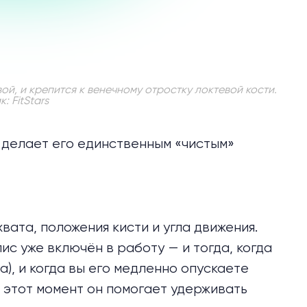
й, и крепится к венечному отростку локтевой кости.
: FitStars
а
делает
его единственным «чистым»
вата, положения кисти и угла движения.
лис уже включён в работу — и тогда, когда
), и когда вы его медленно опускаете
В этот момент он помогает удерживать