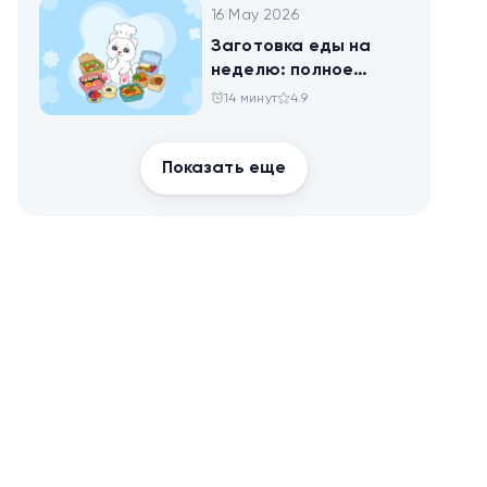
16 May 2026
Заготовка еды на
неделю: полное
руководство для
14 минут
4.9
здоровья и
похудения
Показать еще