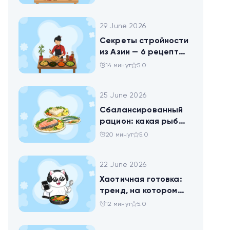
праздника
29 June 2026
Секреты стройности
из Азии — 6 рецептов
китайских салатов
14 минут
5.0
25 June 2026
Сбалансированный
рацион: какая рыба
самая полезная
20 минут
5.0
22 June 2026
Хаотичная готовка:
тренд, на котором
похудел весь ТикТок
12 минут
5.0