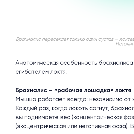
Брахиалис пересекает только один сустав — локтево
Источник
Анатомическая особенность брахиалис
сгибателем локтя.
Брахиалис — «рабочая лошадка» локтя
Мышца работает всегда: независимо от х
Каждый раз, когда локоть согнут, брахиа
вы поднимаете вес (концентрическая фаза
(эксцентрическая или негативная фаза). 