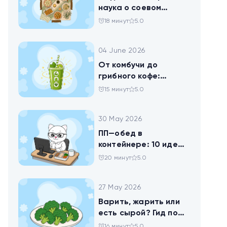
наука о соевом
твороге, который
18 минут
5.0
помогает похудеть
04 June 2026
От комбучи до
грибного кофе:
разбираемся в
15 минут
5.0
популярных
ЗОЖных-напитках
30 May 2026
ПП—обед в
контейнере: 10 идей
для офисников,
20 минут
5.0
которые следят за
питанием
27 May 2026
Варить, жарить или
есть сырой? Гид по
брокколи
16 минут
5.0