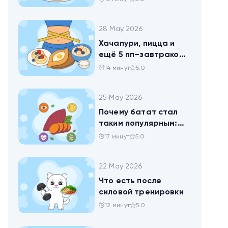
28 May 2026
Хачапури, пицца и
ещё 5 пп–завтраков,
чтобы набрать
14 минут
5.0
норму белка
25 May 2026
Почему батат стал
таким популярным:
всё о пользе
17 минут
5.0
сладкого картофеля
22 May 2026
Что есть после
силовой тренировки
12 минут
5.0