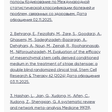
полосы Кодирование по Международной
статистической классификации болезней и
проблем, связанных со здоровьем.
Дата
обращения 02.11.2025.
2. Behrangi, E., Feizollahi, M., Zare, S., Goodarzi, A.,
Ghasemi, M., Sadeghzadeh-Bazargan, A.,
Dehghani, A., Nouri, M., Zeinali, R., Roohaninasab,
M., Nilforoushzadeh, M. Evaluation of the efficacy
of mesenchymal stem cells derived conditioned
medium in the treatment of striae distensae: a
double blind randomized clinical trial. Stem Cell
Research & Therapy 62 (2024)
Дата обращения
03.11.2025.
3. Haishan, L., Jian, G., Xudong, H., Aifen, C.,
Xudong, Z., Shengxian, G. A systematic review
and network meta-analysis Medicine 99(39),