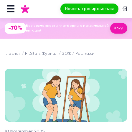
Начать тренироваться
Все возможности платформы с максимальной
-70%
Хочу!
выгодой
Главная
FitStars Журнал
ЗОЖ
Растяжки
10 November 2025