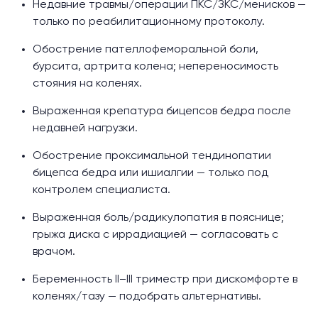
Недавние травмы/операции ПКС/ЗКС/менисков —
только по реабилитационному протоколу.
Обострение пателлофеморальной боли,
бурсита, артрита колена; непереносимость
стояния на коленях.
Выраженная крепатура бицепсов бедра после
недавней нагрузки.
Обострение проксимальной тендинопатии
бицепса бедра или ишиалгии — только под
контролем специалиста.
Выраженная боль/радикулопатия в пояснице;
грыжа диска с иррадиацией — согласовать с
врачом.
Беременность II–III триместр при дискомфорте в
коленях/тазу — подобрать альтернативы.