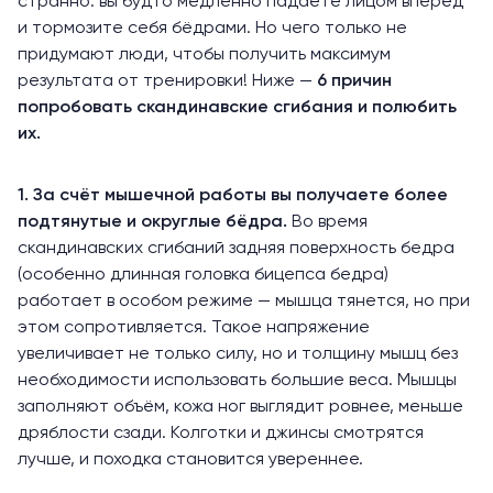
странно: вы будто медленно падаете лицом вперёд
и тормозите себя бёдрами. Но чего только не
придумают люди, чтобы получить максимум
результата от тренировки! Ниже —
6 причин
попробовать скандинавские сгибания и полюбить
их.
1. За счёт мышечной работы вы получаете более
подтянутые и округлые
бёдра
.
Во время
скандинавских сгибаний задняя поверхность бедра
(особенно длинная головка бицепса бедра)
работает в особом режиме — мышца тянется, но при
этом сопротивляется. Такое напряжение
увеличивает
не только силу, но и толщину мышц без
необходимости использовать большие веса. Мышцы
заполняют объём, кожа ног выглядит ровнее, меньше
дряблости сзади. Колготки и джинсы смотрятся
лучше, и походка становится увереннее.