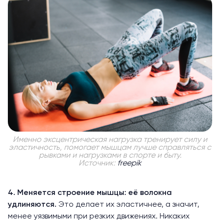
Именно эксцентрическая нагрузка тренирует силу и
эластичность, помогает мышцам лучше справляться с
рывками и нагрузками в спорте и быту.
Источник:
freepik
4. Меняется строение мышцы: её волокна
удлиняются.
Это
делает
их эластичнее, а значит,
менее уязвимыми при резких движениях. Никаких