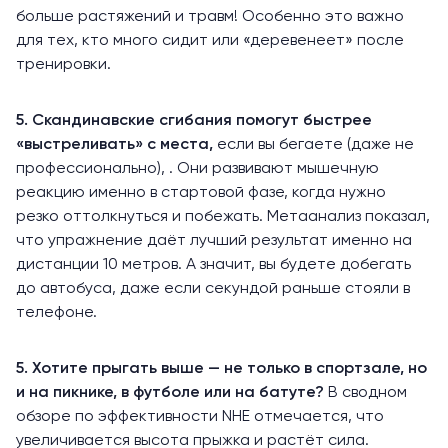
больше растяжений и травм! Особенно это важно
для тех, кто много сидит или «деревенеет» после
тренировки.
5. Скандинавские сгибания помогут быстрее
«выстреливать» с места,
если вы
бегаете
(даже не
профессионально), . Они развивают мышечную
реакцию именно в стартовой фазе, когда нужно
резко оттолкнуться и побежать. Метаанализ
показал
,
что упражнение даёт лучший результат именно на
дистанции 10 метров. А значит, вы будете добегать
до автобуса, даже если секундой раньше стояли в
телефоне.
5. Хотите прыгать выше — не только в спортзале, но
и на пикнике, в футболе или на батуте?
В сводном
обзоре по эффективности NHE
отмечается
, что
увеличивается высота прыжка и растёт сила.