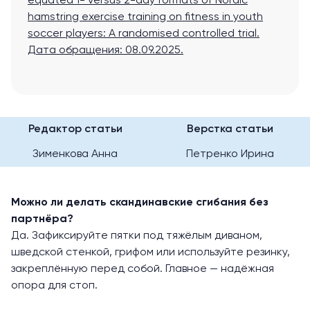
equated 1- versus 2-day formats of Nordic
hamstring exercise training on fitness in youth
soccer players: A randomised controlled trial
.
Дата обращения: 08.09.2025.
Редактор статьи
Верстка статьи
Зименкова Анна
Петренко Ирина
Можно ли делать скандинавские сгибания без
партнёра?
Да. Зафиксируйте пятки под тяжёлым диваном,
шведской стенкой, грифом или используйте резинку,
закреплённую перед собой. Главное — надёжная
опора для стоп.