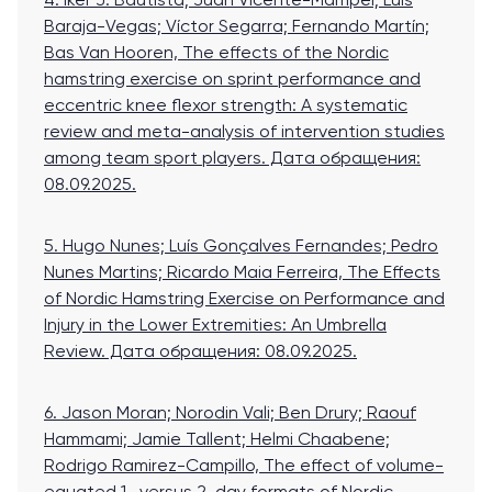
4. Iker J. Bautista; Juan Vicente-Mampel; Luis
Baraja-Vegas; Víctor Segarra; Fernando Martín;
Bas Van Hooren, The effects of the Nordic
hamstring exercise on sprint performance and
eccentric knee flexor strength: A systematic
review and meta-analysis of intervention studies
among team sport players
. Дата обращения:
08.09.2025.
5. Hugo Nunes; Luís Gonçalves Fernandes; Pedro
Nunes Martins; Ricardo Maia Ferreira, The Effects
of Nordic Hamstring Exercise on Performance and
Injury in the Lower Extremities: An Umbrella
Review
. Дата обращения: 08.09.2025.
6. Jason Moran; Norodin Vali; Ben Drury; Raouf
Hammami; Jamie Tallent; Helmi Chaabene;
Rodrigo Ramirez-Campillo, The effect of volume-