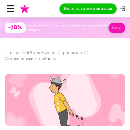
Начать тренироваться
Все возможности платформы с максимальной
-70%
Хочу!
выгодой
Главная
FitStars Журнал
Тренировки
Скандинавские сгибания