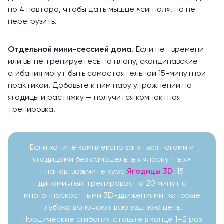
по 4 повтора, чтобы дать мышце «сигнал», но не
перегрузить.
Отдельной мини-сессией дома.
Если нет времени
или вы не тренируетесь по плану, скандинавские
сгибания могут быть самостоятельной 15-минутной
практикой. Добавьте к ним пару упражнений на
ягодицы и растяжку — получится компактная
тренировка.
Если хотите комплексно заняться ногами и
ягодицами без самодельных «лоскутных»
планов, возьмите курс
Ягодицы 3D
: 15
динамичных тренировок по 20 минут с
многоплоскостными 3D-движениями, которые
глубоко включают всю заднюю цепь.
Нордические сгибания ставьте в конце 1–2 раз