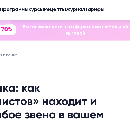
Программы
Курсы
Рецепты
Журнал
Тарифы
Все возможности платформы с максимальной
 70%
выгодой
я планка
ка: как
истов» находит и
абое звено в вашем