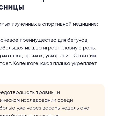
ясницы
амых изученных в спортивной медицине:
лючевое преимущество для
бегунов
,
небольшая мышца играет главную роль.
ржат шаг, прыжок, ускорение. Стоит им
тает. Копенгагенская планка укрепляет
предотвращать травмы, и
ническом
исследовании
среди
болью уже через восемь недель она
зила болевые ощущения.