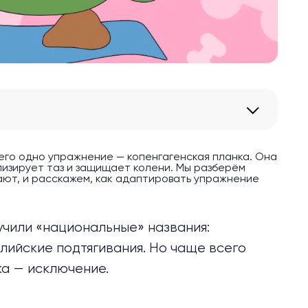
его одно упражнение — копенгагенская планка. Она
изирует таз и защищает колени. Мы разберём
ают, и расскажем, как адаптировать упражнение
учили «национальные» названия:
алийские подтягивания. Но чаще всего
ка — исключение.