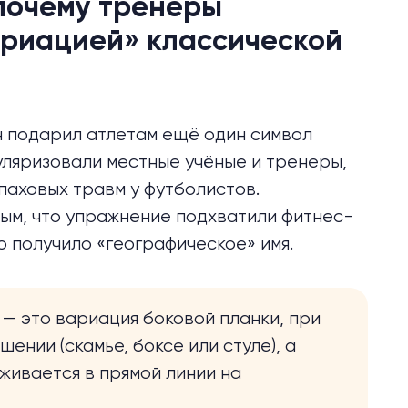
 почему тренеры
ариацией» классической
н подарил атлетам ещё один символ
уляризовали
местные учёные и тренеры,
 паховых травм у футболистов.
ым, что упражнение подхватили фитнес-
о получило «географическое» имя.
— это вариация боковой планки, при
е
ении (скамье, боксе или стуле), а
рживается в прямой линии на