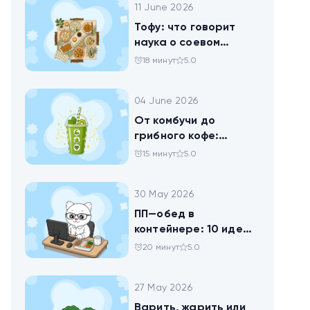
11 June 2026
Тофу: что говорит
наука о соевом
твороге, который
18 минут
5.0
помогает похудеть
04 June 2026
От комбучи до
грибного кофе:
разбираемся в
15 минут
5.0
популярных
ЗОЖных-напитках
30 May 2026
ПП—обед в
контейнере: 10 идей
для офисников,
20 минут
5.0
которые следят за
питанием
27 May 2026
Варить, жарить или