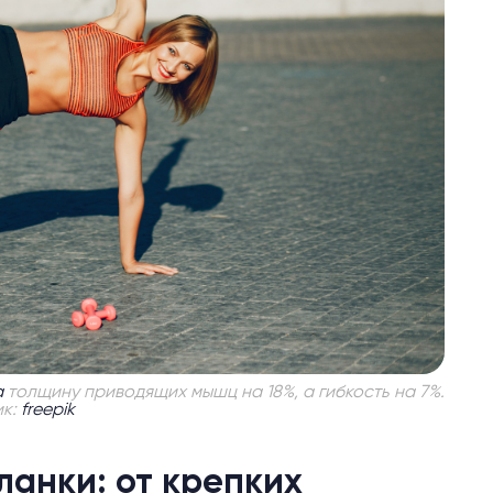
а
толщину приводящих мышц на 18%, а гибкость на 7%.
ик:
freepik
ланки: от крепких