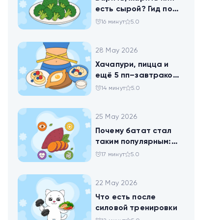
есть сырой? Гид по
брокколи
16 минут
5.0
28 May 2026
Хачапури, пицца и
ещё 5 пп–завтраков,
чтобы набрать
14 минут
5.0
норму белка
25 May 2026
Почему батат стал
таким популярным:
всё о пользе
17 минут
5.0
сладкого картофеля
22 May 2026
Что есть после
силовой тренировки