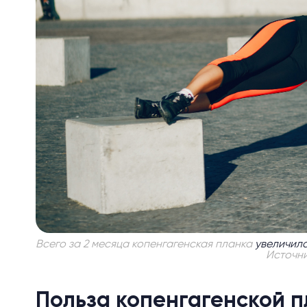
Всего за 2 месяца копенгагенская планка
увеличил
Источн
Польза копенгагенской п