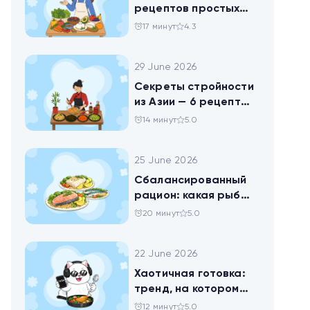
рецептов простых
блюд для будней и
17 минут
4.3
праздника
29 June 2026
Секреты стройности
из Азии — 6 рецептов
китайских салатов
14 минут
5.0
25 June 2026
Сбалансированный
рацион: какая рыба
самая полезная
20 минут
5.0
22 June 2026
Хаотичная готовка:
тренд, на котором
похудел весь ТикТок
12 минут
5.0