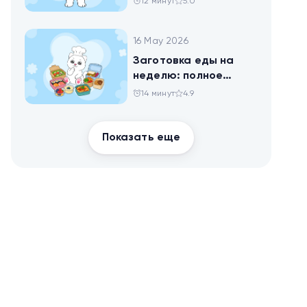
12 минут
5.0
16 May 2026
Заготовка еды на
неделю: полное
руководство для
14 минут
4.9
здоровья и
похудения
Показать еще