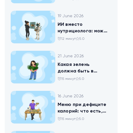
19 June 2026
ИИ вместо
нутрициолога: можно
ли доверить
12 минут
5.0
нейросети анализ
своего рациона
21 June 2026
Какая зелень
должна быть в
тарелке
15 минут
5.0
16 June 2026
Меню при дефиците
калорий: что есть,
чтобы худеть
15 минут
5.0