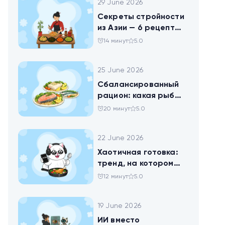
29 June 2026
Секреты стройности
из Азии — 6 рецептов
китайских салатов
14 минут
5.0
25 June 2026
Сбалансированный
рацион: какая рыба
самая полезная
20 минут
5.0
22 June 2026
Хаотичная готовка:
тренд, на котором
похудел весь ТикТок
12 минут
5.0
19 June 2026
ИИ вместо