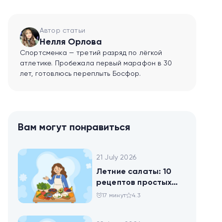
Автор статьи
Нелля Орлова
Спортсменка — третий разряд по лёгкой
атлетике. Пробежала первый марафон в 30
лет, готовлюсь переплыть Босфор.
Вам могут понравиться
21 July 2026
Летние салаты: 10
рецептов простых
блюд для будней и
17 минут
4.3
праздника