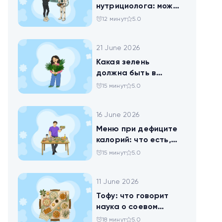
нутрициолога: можно
ли доверить
12 минут
5.0
нейросети анализ
своего рациона
21 June 2026
Какая зелень
должна быть в
тарелке
15 минут
5.0
16 June 2026
Меню при дефиците
калорий: что есть,
чтобы худеть
15 минут
5.0
11 June 2026
Тофу: что говорит
наука о соевом
твороге, который
18 минут
5.0