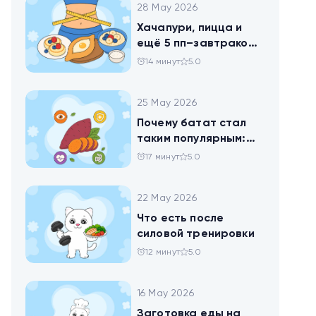
28 May 2026
Хачапури, пицца и
ещё 5 пп–завтраков,
чтобы набрать
14 минут
5.0
норму белка
25 May 2026
Почему батат стал
таким популярным:
всё о пользе
17 минут
5.0
сладкого картофеля
22 May 2026
Что есть после
силовой тренировки
12 минут
5.0
16 May 2026
Заготовка еды на