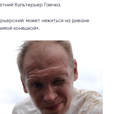
етний бультерьер Гаечка.
ерьерский: может нежиться на диване
мимой коняшкой».