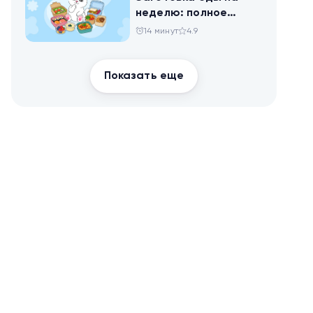
неделю: полное
руководство для
14 минут
4.9
здоровья и
похудения
Показать еще