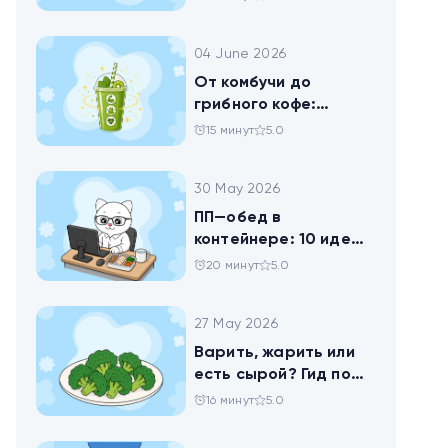
помогает похудеть
04 June 2026
От комбучи до
грибного кофе:
разбираемся в
15 минут
5.0
популярных
ЗОЖных-напитках
30 May 2026
ПП—обед в
контейнере: 10 идей
для офисников,
20 минут
5.0
которые следят за
питанием
27 May 2026
Варить, жарить или
есть сырой? Гид по
брокколи
16 минут
5.0