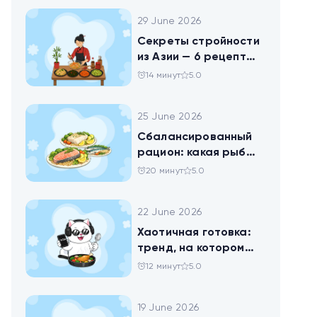
29 June 2026
Секреты стройности
из Азии — 6 рецептов
китайских салатов
14 минут
5.0
25 June 2026
Сбалансированный
рацион: какая рыба
самая полезная
20 минут
5.0
22 June 2026
Хаотичная готовка:
тренд, на котором
похудел весь ТикТок
12 минут
5.0
19 June 2026