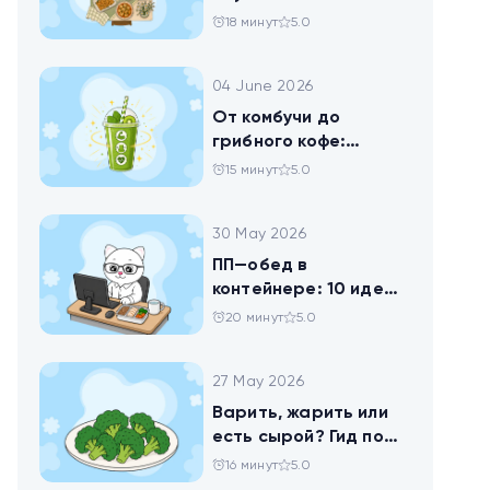
твороге, который
18 минут
5.0
помогает похудеть
04 June 2026
От комбучи до
грибного кофе:
разбираемся в
15 минут
5.0
популярных
ЗОЖных-напитках
30 May 2026
ПП—обед в
контейнере: 10 идей
для офисников,
20 минут
5.0
которые следят за
питанием
27 May 2026
Варить, жарить или
есть сырой? Гид по
брокколи
16 минут
5.0