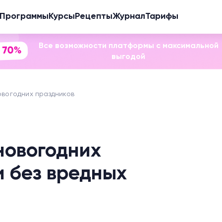
Программы
Курсы
Рецепты
Журнал
Тарифы
Все возможности платформы с максимальной
 70%
выгодой
овогодних праздников
новогодних
и без вредных