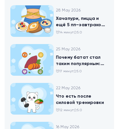
28 May 2026
Хачапури, пицца и
ещё 5 пп–завтраков,
чтобы набрать
14 минут
5.0
норму белка
25 May 2026
Почему батат стал
таким популярным:
всё о пользе
17 минут
5.0
сладкого картофеля
22 May 2026
Что есть после
силовой тренировки
12 минут
5.0
16 May 2026