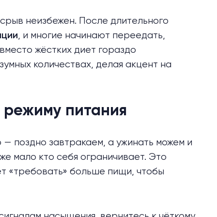
 срыв неизбежен. После длительного
, и многие начинают переедать,
ации
 вместо жёстких диет гораздо
зумных количествах, делая акцент на
у режиму питания
о — поздно завтракаем, а ужинать можем и
же мало кто себя ограничивает. Это
ет «требовать» больше пищи, чтобы
сигналам насыщения, вернитесь к чёткому