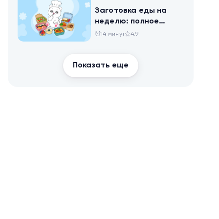
Заготовка еды на
неделю: полное
руководство для
14 минут
4.9
здоровья и
похудения
Показать еще