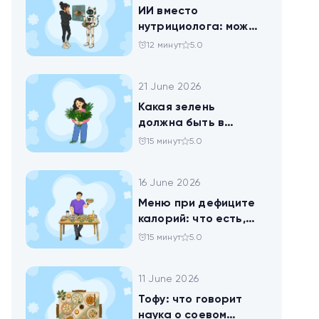
ИИ вместо
нутрициолога: можно
ли доверить
12 минут
5.0
нейросети анализ
своего рациона
21 June 2026
Какая зелень
должна быть в
тарелке
15 минут
5.0
16 June 2026
Меню при дефиците
калорий: что есть,
чтобы худеть
15 минут
5.0
11 June 2026
Тофу: что говорит
наука о соевом