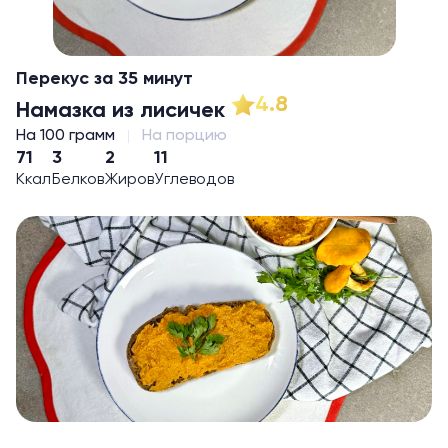
Перекус за 35 минут
4.8
Намазка из лисичек
На 100 грамм
На порцию
71
3
2
11
Ккал
Белков
Жиров
Углеводов