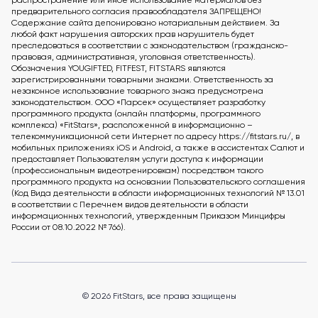
распространение или иное использование материалов без
предварительного согласия правообладателя ЗАПРЕЩЕНО!
Содержание сайта депонировано нотариальным действием. За
любой факт нарушения авторских прав нарушитель будет
преследоваться в соответствии с законодательством (гражданско-
правовая, административная, уголовная ответственность).
Обозначения YOUGIFTED, FITFEST, FITSTARS являются
зарегистрированными товарными знаками. Ответственность за
незаконное использование товарного знака предусмотрена
законодательством. ООО «Парсек» осуществляет разработку
программного продукта (онлайн платформы, программного
комплекса) «FitStars», расположенной в информационно –
телекоммуникационной сети Интернет по адресу https://fitstars.ru/, в
мобильных приложениях iOS и Android, а также в ассистентах Салют и
предоставляет Пользователям услуги доступа к информации
(профессиональным видеотренировкам) посредством такого
программного продукта на основании Пользовательского соглашения
(Код Вида деятельности в области информационных технологий № 13.01
в соответствии с Перечнем видов деятельности в области
информационных технологий, утвержденным Приказом Минцифры
России от 08.10.2022 № 766).
© 2026 FitStars, все права защищены