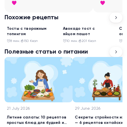
заниматься:)
Похожие рецепты
Перекус
Перекус
Пер
Тосты с творожным
Авокадо тост с
Сал
топингом
яйцом пашот
огу
8 мин.
150 Ккал
10 мин.
201 Ккал
10
Полезные статьи о питании
21 July 2026
29 June 2026
Летние салаты: 10 рецептов
Секреты стройности из 
простых блюд для будней и
— 6 рецептов китайских