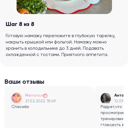
Шаг 8 из 8
Готовую намазку переложите в глубокую тарелку,
накрыть крышкой или фольгой. Намазку можно
хранить в холодильнике до 3 дней. Подавать
охлажденной с тостами. Приятного аппетита.
Ваши отзывы
Наталья
Антон
21.02.2022 18:49
12.09.2
Спасибо
Радует,что т
просматрива
тренировки- 
гтово,есть в