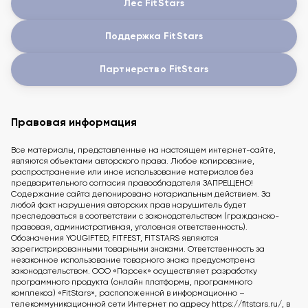
Лес FitStars
Поддержка FitStars
Партнерство FitStars
Правовая информация
Все материалы, представленные на настоящем интернет-сайте,
являются объектами авторского права. Любое копирование,
распространение или иное использование материалов без
предварительного согласия правообладателя ЗАПРЕЩЕНО!
Содержание сайта депонировано нотариальным действием. За
любой факт нарушения авторских прав нарушитель будет
преследоваться в соответствии с законодательством (гражданско-
правовая, административная, уголовная ответственность).
Обозначения YOUGIFTED, FITFEST, FITSTARS являются
зарегистрированными товарными знаками. Ответственность за
незаконное использование товарного знака предусмотрена
законодательством. ООО «Парсек» осуществляет разработку
программного продукта (онлайн платформы, программного
комплекса) «FitStars», расположенной в информационно –
телекоммуникационной сети Интернет по адресу https://fitstars.ru/, в