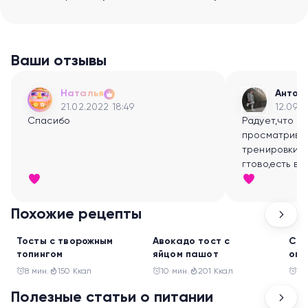
Ваши отзывы
Наталья
Антон
21.02.2022 18:49
12.09.2
Спасибо
Радует,что т
просматрива
тренировки- 
гтово,есть в
заниматься:)
Похожие рецепты
Перекус
Перекус
Пер
Тосты с творожным
Авокадо тост с
Сал
топингом
яйцом пашот
огу
8 мин.
150 Ккал
10 мин.
201 Ккал
10
Полезные статьи о питании