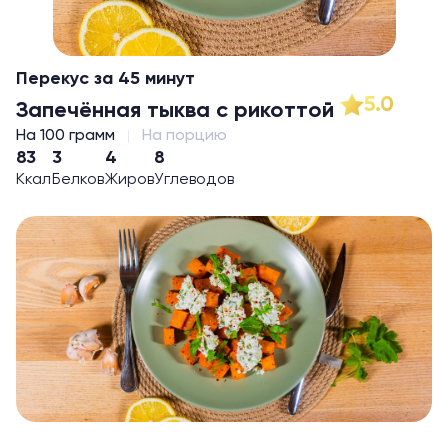
Перекус за 45 минут
5.0
Запечённая тыква с рикоттой
На 100 грамм
На порцию
83
3
4
8
Ккал
Белков
Жиров
Углеводов