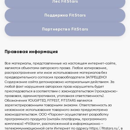
Лес FitStars
Поддержка FitStars
Партнерство FitStars
Правовая информация
Все материалы, представленные на настоящем интернет-сайте,
являются объектами авторского права. Любое копирование,
распространение или иное использование материалов без
предварительного согласия правообладателя ЗАПРЕЩЕНО!
Содержание сайта депонировано нотариальным действием. За
любой факт нарушения авторских прав нарушитель будет
преследоваться в соответствии с законодательством (гражданско-
правовая, административная, уголовная ответственность).
Обозначения YOUGIFTED, FITFEST, FITSTARS являются
зарегистрированными товарными знаками. Ответственность за
незаконное использование товарного знака предусмотрена
законодательством. ООО «Парсек» осуществляет разработку
программного продукта (онлайн платформы, программного
комплекса) «FitStars», расположенной в информационно –
телекоммуникационной сети Интернет по адресу https://fitstars.ru/, в