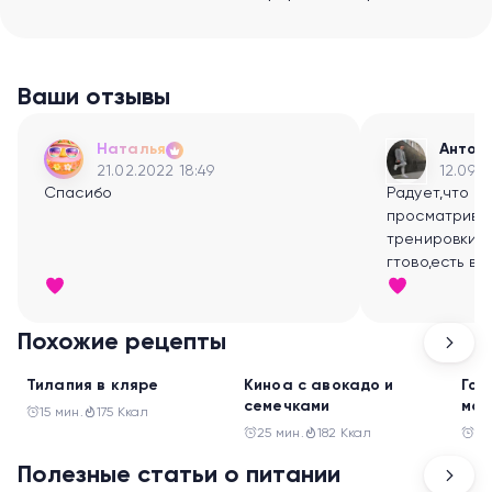
Ваши отзывы
Наталья
Антон
21.02.2022 18:49
12.09.2
Спасибо
Радует,что т
просматрива
тренировки- 
гтово,есть в
заниматься:)
Похожие рецепты
Ужин
Ужин
Ужи
Тилапия в кляре
Киноа с авокадо и
Гов
семечками
мон
15 мин.
175 Ккал
25 мин.
182 Ккал
30
Полезные статьи о питании