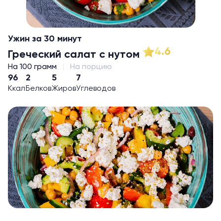
Ужин за 30 минут
4.6
Греческий салат с нутом
На 100 грамм
На порцию
96
2
5
7
Ккал
Белков
Жиров
Углеводов