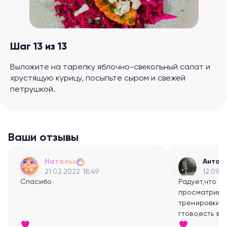
Шаг 13 из 13
Выложите на тарелку яблочно-свекольный салат и
хрустящую курицу, посыпьте сыром и свежей
петрушкой.
Ваши отзывы
Наталья
Антон
21.02.2022 18:49
12.09.2
Спасибо
Радует,что т
просматрива
тренировки- 
гтово,есть в
заниматься:)