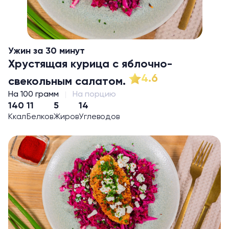
Ужин за 30 минут
Хрустящая курица с яблочно-
4.6
свекольным салатом.
На 100 грамм
На порцию
140
11
5
14
Ккал
Белков
Жиров
Углеводов