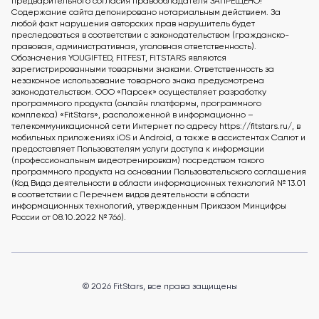
предварительного согласия правообладателя ЗАПРЕЩЕНО!
Содержание сайта депонировано нотариальным действием. За
любой факт нарушения авторских прав нарушитель будет
преследоваться в соответствии с законодательством (гражданско-
правовая, административная, уголовная ответственность).
Обозначения YOUGIFTED, FITFEST, FITSTARS являются
зарегистрированными товарными знаками. Ответственность за
незаконное использование товарного знака предусмотрена
законодательством. ООО «Парсек» осуществляет разработку
программного продукта (онлайн платформы, программного
комплекса) «FitStars», расположенной в информационно –
телекоммуникационной сети Интернет по адресу https://fitstars.ru/, в
мобильных приложениях iOS и Android, а также в ассистентах Салют и
предоставляет Пользователям услуги доступа к информации
(профессиональным видеотренировкам) посредством такого
программного продукта на основании Пользовательского соглашения
(Код Вида деятельности в области информационных технологий № 13.01
в соответствии с Перечнем видов деятельности в области
информационных технологий, утвержденным Приказом Минцифры
России от 08.10.2022 № 766).
© 2026 FitStars, все права защищены