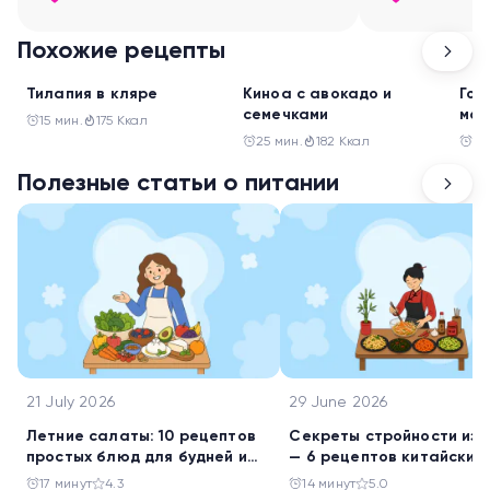
Похожие рецепты
Ужин
Ужин
Ужи
Тилапия в кляре
Киноа с авокадо и
Гов
семечками
мон
15 мин.
175 Ккал
25 мин.
182 Ккал
30
Полезные статьи о питании
21 July 2026
29 June 2026
Летние салаты: 10 рецептов
Секреты стройности из 
простых блюд для будней и
— 6 рецептов китайских
праздника
салатов
17 минут
4.3
14 минут
5.0