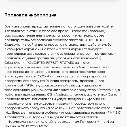
Правовая информация
Все материалы, представленные на настоящем интернет-сайте,
являются объектами авторского права. Любое копирование,
распространение или иное использование материалов без
предварительного согласия правообладателя ЗАПРЕЩЕНО!
Содержание сайта депонировано нотариальным действием. За
любой факт нарушения авторских прав нарушитель будет
преследоваться в соответствии с законодательством (гражданско-
правовая, административная, уголовная ответственность).
Обозначения YOUGIFTED, FITFEST, FITSTARS являются
зарегистрированными товарными знаками. Ответственность за
незаконное использование товарного знака предусмотрена
законодательством. ООО «Парсек» осуществляет разработку
программного продукта (онлайн платформы, программного
комплекса) «FitStars», расположенной в информационно –
телекоммуникационной сети Интернет по адресу https://fitstars.ru/, в
мобильных приложениях iOS и Android, а также в ассистентах Салют и
предоставляет Пользователям услуги доступа к информации
(профессиональным видеотренировкам) посредством такого
программного продукта на основании Пользовательского соглашения
(Код Вида деятельности в области информационных технологий № 13.01
в соответствии с Перечнем видов деятельности в области
информационных технологий, утвержденным Приказом Минцифры
России от 08.10.2022 № 766).