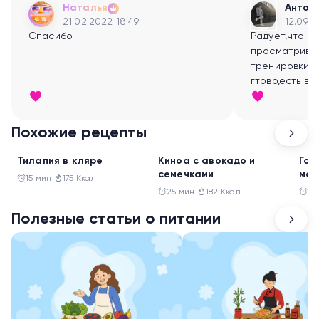
Наталья
Антон
21.02.2022 18:49
12.09.2
Спасибо
Радует,что т
просматрива
тренировки- 
гтово,есть в
заниматься:)
Похожие рецепты
Ужин
Ужин
Ужи
Тилапия в кляре
Киноа с авокадо и
Гов
семечками
мон
15 мин.
175 Ккал
25 мин.
182 Ккал
30
Полезные статьи о питании