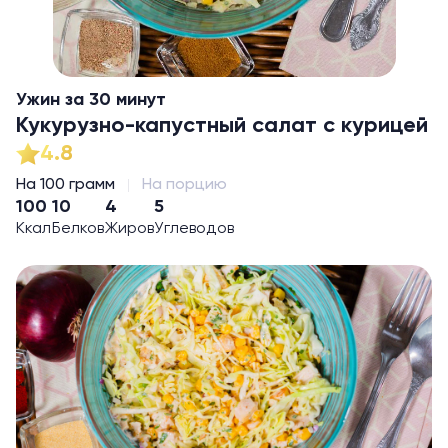
Ужин за 30 минут
Кукурузно-капустный салат с курицей
4.8
На 100 грамм
На порцию
100
10
4
5
Ккал
Белков
Жиров
Углеводов