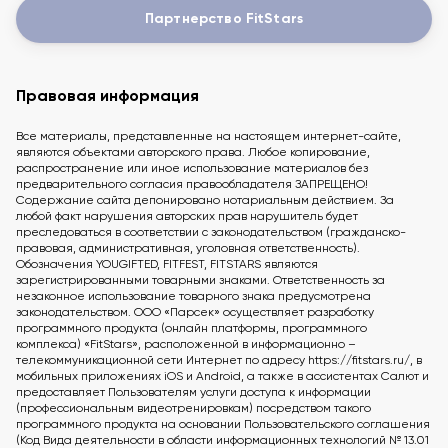
Партнерство FitStars
Правовая информация
Все материалы, представленные на настоящем интернет-сайте,
являются объектами авторского права. Любое копирование,
распространение или иное использование материалов без
предварительного согласия правообладателя ЗАПРЕЩЕНО!
Содержание сайта депонировано нотариальным действием. За
любой факт нарушения авторских прав нарушитель будет
преследоваться в соответствии с законодательством (гражданско-
правовая, административная, уголовная ответственность).
Обозначения YOUGIFTED, FITFEST, FITSTARS являются
зарегистрированными товарными знаками. Ответственность за
незаконное использование товарного знака предусмотрена
законодательством. ООО «Парсек» осуществляет разработку
программного продукта (онлайн платформы, программного
комплекса) «FitStars», расположенной в информационно –
телекоммуникационной сети Интернет по адресу https://fitstars.ru/, в
мобильных приложениях iOS и Android, а также в ассистентах Салют и
предоставляет Пользователям услуги доступа к информации
(профессиональным видеотренировкам) посредством такого
программного продукта на основании Пользовательского соглашения
(Код Вида деятельности в области информационных технологий № 13.01