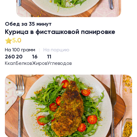
Обед за 35 минут
Курица в фисташковой панировке
5.0
На 100 грамм
На порцию
260
20
16
11
Ккал
Белков
Жиров
Углеводов