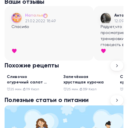
Ваши отзывы
Наталья
Антон
21.02.2022 18:49
12.09.2
Спасибо
Радует,что т
просматрива
тренировки- 
гтово,есть в
заниматься:)
Похожие рецепты
Обед
Обед
Обе
Сливочно
Запечённая
Сал
огуречный салат с
хрустящая курочка
кре
котлетами из
и н
25 мин.
119 Ккал
25 мин.
359 Ккал
15
индейки
Полезные статьи о питании