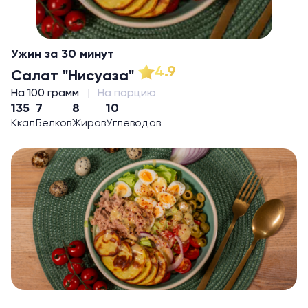
Ужин за 30 минут
4.9
Салат "Нисуаза"
На 100 грамм
На порцию
135
7
8
10
Ккал
Белков
Жиров
Углеводов