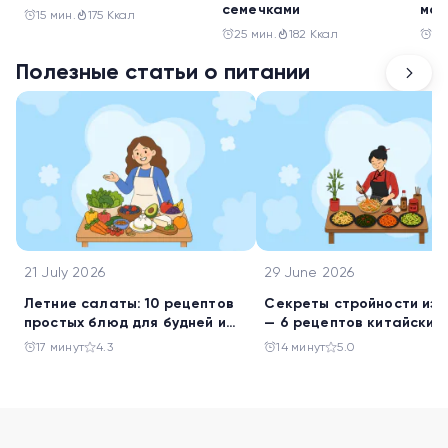
семечками
мон
15 мин.
175 Ккал
25 мин.
182 Ккал
30
Полезные статьи о питании
21 July 2026
29 June 2026
Летние салаты: 10 рецептов
Секреты стройности из 
простых блюд для будней и
— 6 рецептов китайских
праздника
салатов
17 минут
4.3
14 минут
5.0