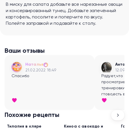
В миску для салата добавьте все нарезанные овощи
и консервированный тунец. Добавьте запечённый
картофель, посолите и поперчите по вкусу.
Полейте заправкой и подавайте к столу.
Ваши отзывы
Наталья
Антон
21.02.2022 18:49
12.09.2
Спасибо
Радует,что т
просматрива
тренировки- 
гтово,есть в
заниматься:)
Похожие рецепты
Ужин
Ужин
Ужи
Тилапия в кляре
Киноа с авокадо и
Гов