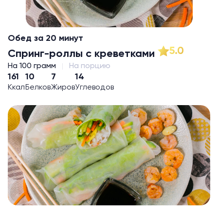
Обед за 20 минут
5.0
Спринг-роллы с креветками
На 100 грамм
На порцию
161
10
7
14
Ккал
Белков
Жиров
Углеводов