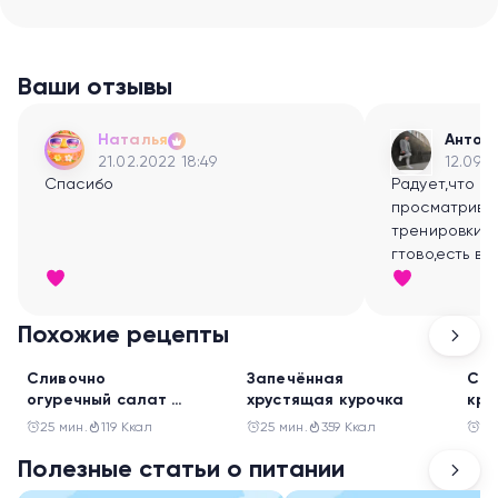
Ваши отзывы
Наталья
Антон
21.02.2022 18:49
12.09.2
Спасибо
Радует,что т
просматрива
тренировки- 
гтово,есть в
заниматься:)
Похожие рецепты
Обед
Обед
Обе
Сливочно
Запечённая
Сал
огуречный салат с
хрустящая курочка
кре
котлетами из
и н
25 мин.
119 Ккал
25 мин.
359 Ккал
15
индейки
Полезные статьи о питании