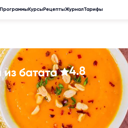
Программы
Курсы
Рецепты
Журнал
Тарифы
4.8
п из батата