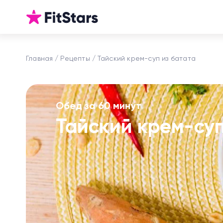
Главная
Рецепты
Тайский крем-суп из батата
Обед за 60 минут
Тайский крем-су