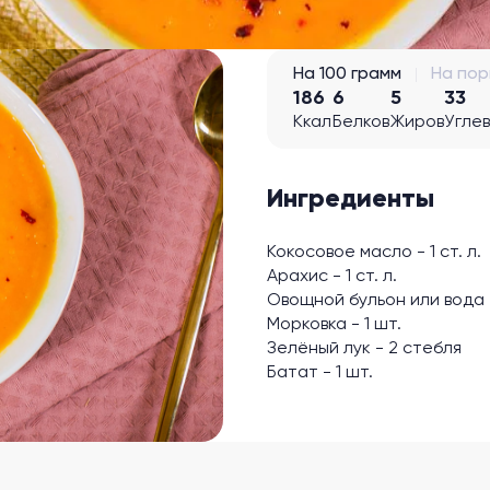
На 100 грамм
На по
186
6
5
33
Ккал
Белков
Жиров
Угле
Ингредиенты
Кокосовое масло - 1 ст. л.
Арахис - 1 ст. л.
Овощной бульон или вода -
Морковка - 1 шт.
Зелёный лук - 2 стебля
Батат - 1 шт.