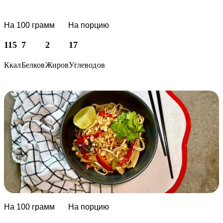
На 100 грамм
На порцию
115
7
2
17
Ккал
Белков
Жиров
Углеводов
На 100 грамм
На порцию