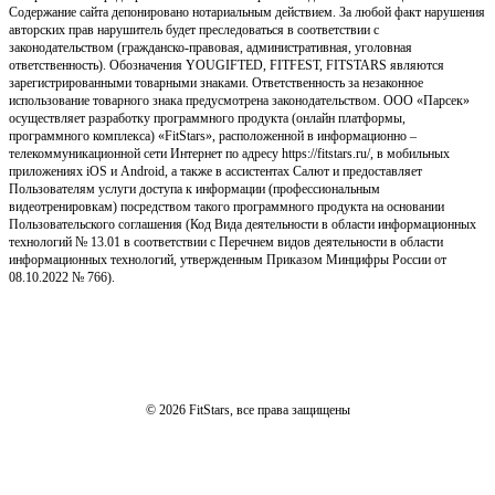
Содержание сайта депонировано нотариальным действием. За любой факт нарушения
авторских прав нарушитель будет преследоваться в соответствии с
законодательством (гражданско-правовая, административная, уголовная
ответственность). Обозначения YOUGIFTED, FITFEST, FITSTARS являются
зарегистрированными товарными знаками. Ответственность за незаконное
использование товарного знака предусмотрена законодательством. ООО «Парсек»
осуществляет разработку программного продукта (онлайн платформы,
программного комплекса) «FitStars», расположенной в информационно –
телекоммуникационной сети Интернет по адресу https://fitstars.ru/, в мобильных
приложениях iOS и Android, а также в ассистентах Салют и предоставляет
Пользователям услуги доступа к информации (профессиональным
видеотренировкам) посредством такого программного продукта на основании
Пользовательского соглашения (Код Вида деятельности в области информационных
технологий № 13.01 в соответствии с Перечнем видов деятельности в области
информационных технологий, утвержденным Приказом Минцифры России от
08.10.2022 № 766).
© 2026 FitStars, все права защищены