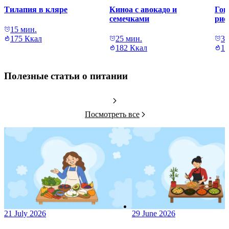
Тилапия в кляре
Киноа с авокадо и
Гов
семечками
рис
15 мин.
175 Ккал
25 мин.
30
182 Ккал
13
Полезные статьи о питании
Посмотреть все
21 July 2026
29 June 2026