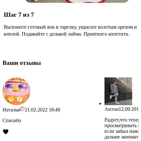
Шаг 7 из 7
Выложите готовый вок в тарелку, украсьте колотым орехом и
кинзой. Подавайте с долькой лайма. Приятного аппетита.
Ваши отзывы
Антон
12.09.2019
Наталья
21.02.2022 18:49
Радует,что тепе
Спасибо
просматривать н
если забыл нажа
дальше занимать