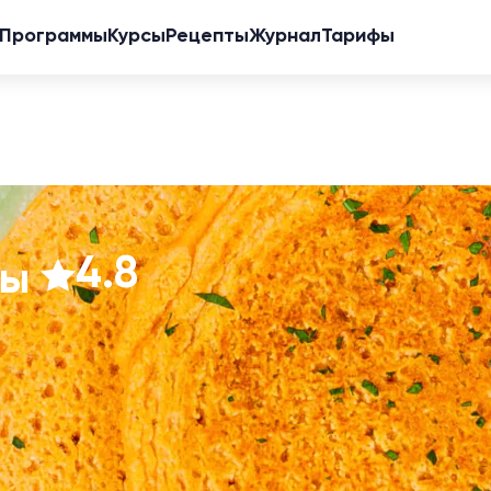
Программы
Курсы
Рецепты
Журнал
Тарифы
4.8
цы