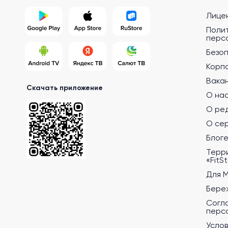
Лице
Поли
перс
Безо
Корп
Вака
Скачать приложение
О на
О ре
О се
Блог
Терр
«FitS
Для 
Бере
Согл
перс
Услов