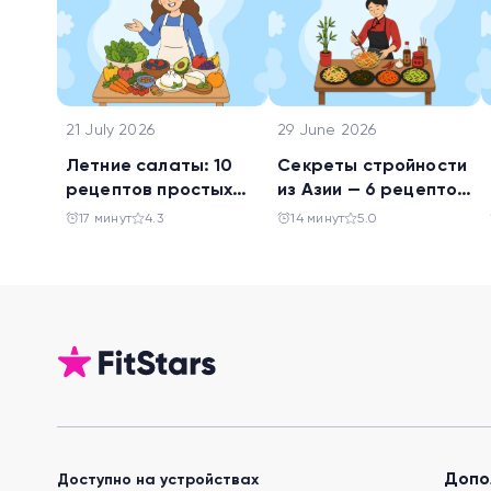
21 July 2026
29 June 2026
Летние салаты: 10
Секреты стройности
рецептов простых
из Азии — 6 рецептов
блюд для будней и
китайских салатов
17 минут
4.3
14 минут
5.0
праздника
Допо
Доступно на устройствах