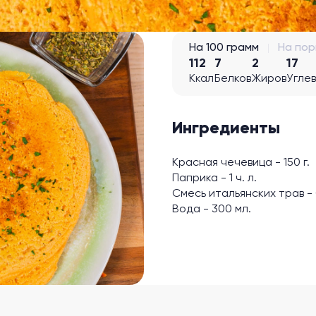
На 100 грамм
На по
112
7
2
17
Ккал
Белков
Жиров
Угле
Ингредиенты
Красная чечевица - 150 г.
Паприка - 1 ч. л.
Смесь итальянских трав - 0
Вода - 300 мл.