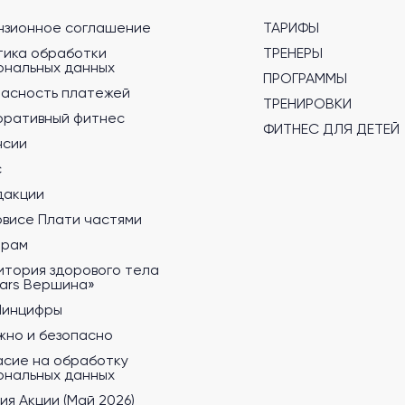
нзионное соглашение
ТАРИФЫ
тика обработки
ТРЕНЕРЫ
ональных данных
ПРОГРАММЫ
пасность платежей
ТРЕНИРОВКИ
оративный фитнес
ФИТНЕС ДЛЯ ДЕТЕЙ
нсии
с
дакции
рвисе Плати частями
ерам
итория здорового тела
tars Вершина»
Минцифры
жно и безопасно
асие на обработку
ональных данных
ия Акции (Май 2026)