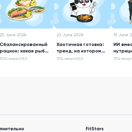
25 June 2026
22 June 2026
19 June 
Сбалансированный
Хаотичная готовка:
ИИ вме
рацион: какая рыба
тренд, на котором
нутриц
самая полезная
похудел весь ТикТок
ли дов
20 минут
5.0
12 минут
5.0
12 минут
нейрос
своего
лнительно
FitStars