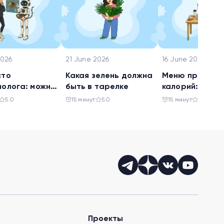
2026
21 June 2026
16 June 2026
сто
Какая зелень должна
Меню при деф
иолога: можно
быть в тарелке
калорий: что е
ерить
чтобы худеть
5.0
15 минут
5.0
15 минут
5.0
ети анализ
 рациона
Проекты