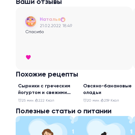
Ваши отзывы
Наталья
21.02.2022 18:49
Спасибо
Похожие рецепты
Завтрак
Завтрак
Сырники с греческим
Овсяно-банановые
йогуртом и свежими
оладьи
ягодами
25 мин.
222 Ккал
20 мин.
259 Ккал
Полезные статьи о питании