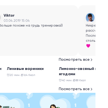
Viktor
Рома
03.04.2019 15:04
03.02.
больше похоже на грудь тренировка))
Нихрена не по
рассчитывая 
После 30 по
столько, каже
Нормально? 
Должны были 
подходе? На п
Посмотреть все
подходами или работать с одним? 
первых заня
Завтрак
Завтрак
и
Ленивые вареники
Лимонно-овсяный кекс с
ответьте, по
ягодами
20 мин.
164 Ккал
очевидные дл
40 мин.
88 Ккал
еще никаких,
ориентиров!
Посмотреть все
и изобретать