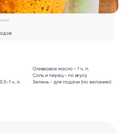
рцию
водов
Оливковое масло - 1 ч. л.
Соль и перец - по вкусу
.5-1 ч. л.
Зелень - для подачи (по желанию)