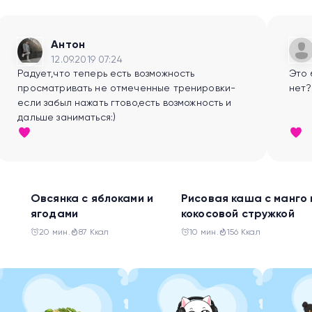
Антон
12.09.2019 07:24
Радует,что теперь есть возможность
Это 
просматривать не отмеченные тренировки-
нет?
если забыл нажать гтово,есть возможность и
дальше заниматься:)
Завтрак
Завтрак
Овсянка с яблоками и
Рисовая каша с манго 
ягодами
кокосовой стружкой
20 мин.
87 Ккал
10 мин.
156 Ккал